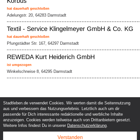
Korbus
hat dauerhaft geschloßen
Adelungstr. 20, 64283 Darmstadt
Textil - Service Klingelmeyer GmbH & Co. KG
hat dauerhaft geschloßen
Pfungstädter Str. 167, 64297 Darmstadt
REWEDA Kurt Heiderich GmbH
ist umgezogen
Winkelschneise 8, 64295 Darmstadt
Stadtleben.de verwendet Cookies. Wir werten damit die Seitennutzung
aus und verbessern das Nutzungserlebnis. Letztlich auch um dir
Service und Support
Kunden und Partner
passende für Dich interessante redaktionelle und werbliche Inhalte
Kontakt
Events eintragen
anzuzeigen. Cookies werden teilweise auch von Drittanbietern gesetzt.
Hilfe
Werbung & Promotion
Weitere Infos findest Du in unserer
Datenschutzerklärung
.
Instagram
Eventplanung & Ausrichtung
Facebook
Dienstleistungen
Verstanden