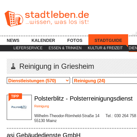
NEWS
KALENDER
FOTOS
STADTGUIDE
LIEFERSERVICE
ESSEN & TRINKEN
KULTUR & FREIZEIT
DIE
🧹 Reinigung in Griesheim
TIPP
Polsterblitz - Polsterreinigungsdienst
Reinigung
Wilhelm-Theodor-Römheld-Straße 14
Tel.: 030 264 758
55130 Mainz
asi Gebäudedienste GmbH