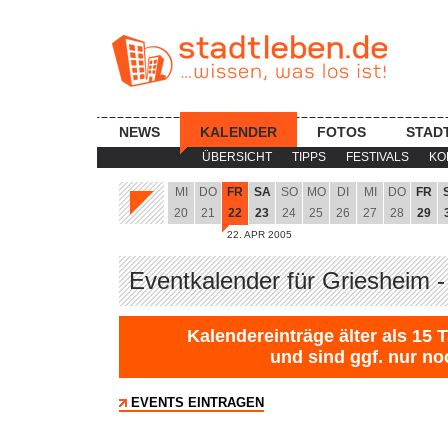
NEWS
KALENDER
FOTOS
STAD
ÜBERSICHT
TIPPS
FESTIVALS
KO
MI
DO
FR
SA
SO
MO
DI
MI
DO
FR
20
21
22
23
24
25
26
27
28
29
22. APR 2005
Eventkalender für Griesheim -
Kalendereinträge älter als 15 
und sind ggf. nur no
EVENTS EINTRAGEN