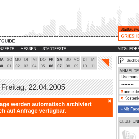
Stadtauswa
GRIESH
TGUIDE
NZERTE
MESSEN
STADTFESTE
MITGLIEDE
SA
SO
MO
DI
MI
DO
FR
SA
SO
MO
DI
MI
30
01
02
03
04
05
06
07
08
09
10
11
ANMELDE
 Freitag, 22.04.2005
Kostenlo
Tage werden automatisch archiviert
Mit Fac
ch auf Anfrage verfügbar.
CLUB- U