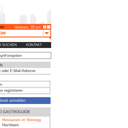
hl:
Umkreis: 25 km
EIM
R SUCHEN
KONTAKT
N
s registrieren
ebook anmelden
ND GASTROGUIDE
Restaurant im Weinegg
Hochheim