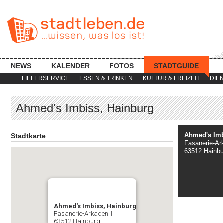
NEWS
KALENDER
FOTOS
STADTGUIDE
LIEFERSERVICE
ESSEN & TRINKEN
KULTUR & FREIZEIT
DIE
Ahmed's Imbiss, Hainburg
Ahmed's Imb
Stadtkarte
Fasanerie-Ar
63512 Hainbu
Ahmed's Imbiss, Hainburg
Fasanerie-Arkaden 1
63512 Hainburg