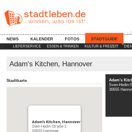
NEWS
KALENDER
FOTOS
STADTGUIDE
LIEFERSERVICE
ESSEN & TRINKEN
KULTUR & FREIZEIT
DIE
Adam's Kitchen, Hannover
Adam's Kitc
Stadtkarte
Sven-Hedin-S
30655 Hanno
Adam's Kitchen, Hannover
Sven-Hedin-Straße 2
30655 Hannover