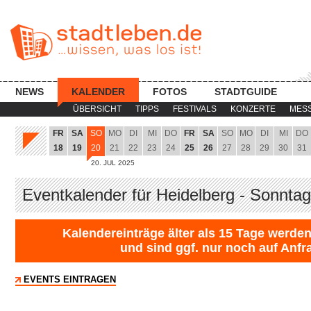
NEWS
KALENDER
FOTOS
STADTGUIDE
ÜBERSICHT
TIPPS
FESTIVALS
KONZERTE
MES
FR
SA
SO
MO
DI
MI
DO
FR
SA
SO
MO
DI
MI
DO
18
19
20
21
22
23
24
25
26
27
28
29
30
31
20. JUL 2025
Eventkalender für Heidelberg - Sonnta
Kalendereinträge älter als 15 Tage werden
und sind ggf. nur noch auf Anfr
EVENTS EINTRAGEN