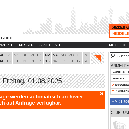
Stadtauswa
HEIDEL
TGUIDE
NZERTE
MESSEN
STADTFESTE
MITGLIEDE
SA
SO
MO
DI
MI
DO
FR
SA
SO
MO
DI
MI
09
10
11
12
13
14
15
16
17
18
19
20
ANMELDE
- Freitag, 01.08.2025
Kostenlo
Tage werden automatisch archiviert
Mit Fac
ch auf Anfrage verfügbar.
CLUB- U