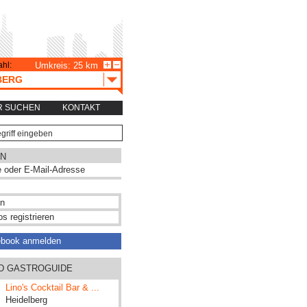
hl:
Umkreis: 25 km
BERG
R SUCHEN
KONTAKT
N
s registrieren
ebook anmelden
ND GASTROGUIDE
Lino's Cocktail Bar & ...
Heidelberg