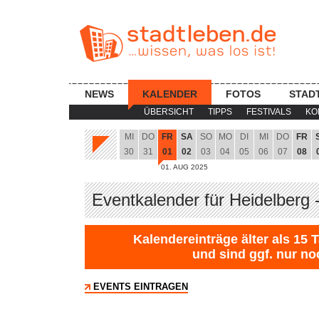
NEWS
KALENDER
FOTOS
STAD
ÜBERSICHT
TIPPS
FESTIVALS
KO
MI
DO
FR
SA
SO
MO
DI
MI
DO
FR
30
31
01
02
03
04
05
06
07
08
01. AUG 2025
Eventkalender für Heidelberg 
Kalendereinträge älter als 15 
und sind ggf. nur no
EVENTS EINTRAGEN