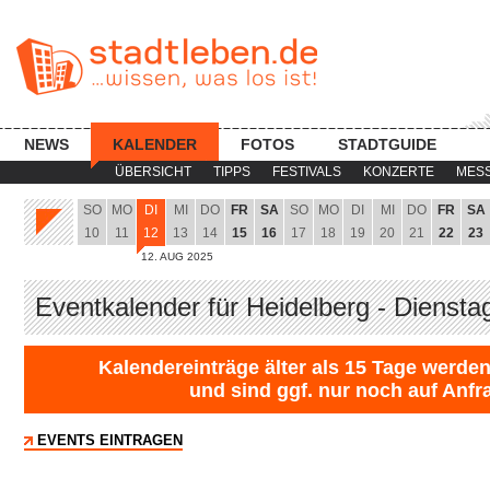
NEWS
KALENDER
FOTOS
STADTGUIDE
ÜBERSICHT
TIPPS
FESTIVALS
KONZERTE
MES
SO
MO
DI
MI
DO
FR
SA
SO
MO
DI
MI
DO
FR
SA
10
11
12
13
14
15
16
17
18
19
20
21
22
23
12. AUG 2025
Eventkalender für Heidelberg - Diensta
Kalendereinträge älter als 15 Tage werden
und sind ggf. nur noch auf Anfr
EVENTS EINTRAGEN