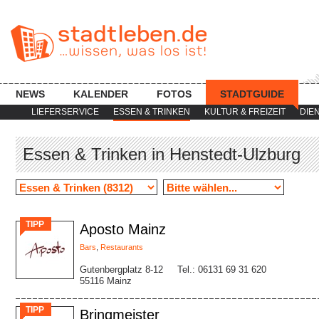
NEWS
KALENDER
FOTOS
STADTGUIDE
LIEFERSERVICE
ESSEN & TRINKEN
KULTUR & FREIZEIT
DIE
Essen & Trinken in Henstedt-Ulzburg
TIPP
Aposto Mainz
Bars
,
Restaurants
Gutenbergplatz 8-12
Tel.: 06131 69 31 620
55116 Mainz
TIPP
Bringmeister