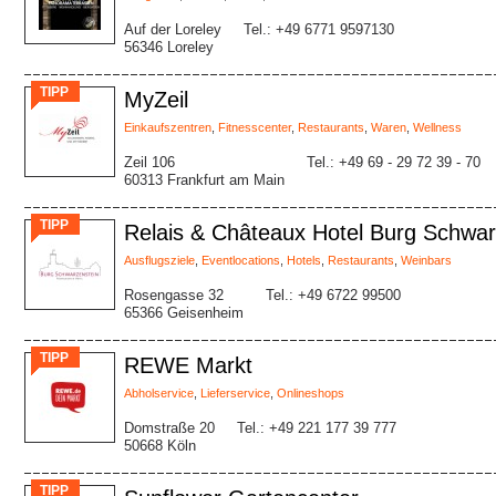
Auf der Loreley
Tel.: +49 6771 9597130
56346 Loreley
TIPP
MyZeil
Einkaufszentren
,
Fitnesscenter
,
Restaurants
,
Waren
,
Wellness
Zeil 106
Tel.: +49 69 - 29 72 39 - 70
60313 Frankfurt am Main
TIPP
Relais & Châteaux Hotel Burg Schwar
Ausflugsziele
,
Eventlocations
,
Hotels
,
Restaurants
,
Weinbars
Rosengasse 32
Tel.: +49 6722 99500
65366 Geisenheim
TIPP
REWE Markt
Abholservice
,
Lieferservice
,
Onlineshops
Domstraße 20
Tel.: +49 221 177 39 777
50668 Köln
TIPP