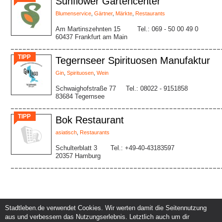
Sunflower Gartencenter
Blumenservice
,
Gärtner
,
Märkte
,
Restaurants
Am Martinszehnten 15
Tel.: 069 - 50 00 49 0
60437 Frankfurt am Main
TIPP
Tegernseer Spirituosen Manufaktur
Gin
,
Spirituosen
,
Wein
Schwaighofstraße 77
Tel.: 08022 - 9151858
83684 Tegernsee
TIPP
Bok Restaurant
asiatisch
,
Restaurants
Schulterblatt 3
Tel.: +49-40-43183597
20357 Hamburg
Stadtleben.de verwendet Cookies. Wir werten damit die Seitennutzung
aus und verbessern das Nutzungserlebnis. Letztlich auch um dir
Service und Support
Kunden und Partner