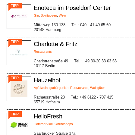
TIPP
Enoteca im Pöseldorf Center
Gin
,
Spirituosen
,
Wein
Mittelweg 130-138
Tel.: 040 - 41 49 65 60
20148 Hamburg
TIPP
Charlotte & Fritz
Restaurants
Charlottenstraße 49
Tel.: +49 30-20 33 63 63
10117 Berlin
TIPP
Hauzelhof
Apfelwein
,
gutbürgerlich
,
Restaurants
,
Weingüter
Rathausstraße 23
Tel.: +49 6122 - 707 415
65719 Hofheim
TIPP
HelloFresh
Lieferservice
,
Onlineshops
Saarbrücker Straße 37a