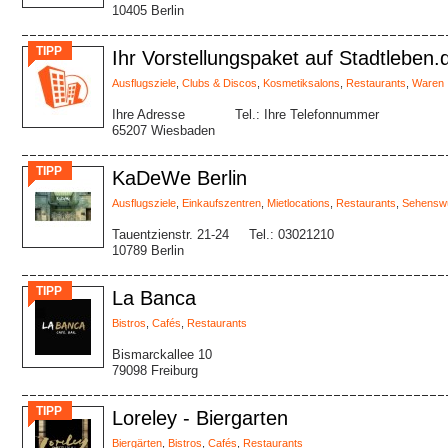
10405 Berlin
TIPP
Ihr Vorstellungspaket auf Stadtleben.
Ausflugsziele
,
Clubs & Discos
,
Kosmetiksalons
,
Restaurants
,
Waren
Ihre Adresse
Tel.: Ihre Telefonnummer
65207 Wiesbaden
TIPP
KaDeWe Berlin
Ausflugsziele
,
Einkaufszentren
,
Mietlocations
,
Restaurants
,
Sehenswü
Tauentzienstr. 21-24
Tel.: 03021210
10789 Berlin
TIPP
La Banca
Bistros
,
Cafés
,
Restaurants
Bismarckallee 10
79098 Freiburg
TIPP
Loreley - Biergarten
Biergärten
,
Bistros
,
Cafés
,
Restaurants