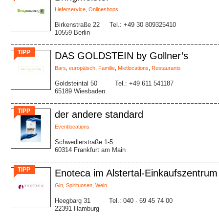
Lieferservice
,
Onlineshops
Birkenstraße 22
Tel.: +49 30 809325410
10559 Berlin
TIPP
DAS GOLDSTEIN by Gollner’s
Bars
,
europäisch
,
Familie
,
Mietlocations
,
Restaurants
Goldsteintal 50
Tel.: +49 611 541187
65189 Wiesbaden
TIPP
der andere standard
Eventlocations
Schwedlerstraße 1-5
60314 Frankfurt am Main
TIPP
Enoteca im Alstertal-Einkaufszentrum
Gin
,
Spirituosen
,
Wein
Heegbarg 31
Tel.: 040 - 69 45 74 00
22391 Hamburg