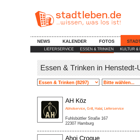
NEWS
KALENDER
FOTOS
STAD
LIEFERSERVICE
ESSEN & TRINKEN
KULTUR & 
Essen & Trinken in Henstedt-U
AH Köz
Abholservice
,
Grill
,
Halal
,
Lieferservice
Fuhlsbüttler Straße 167
22307 Hamburg
Ahoi Croque