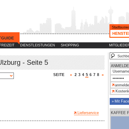
Stadtauswa
HENSTE
TGUIDE
-->
FREIZEIT
DIENSTLEISTUNGEN
SHOPPING
MITGLIEDE
lzburg - Seite 5
ANMELDE
SEITE
«
2
3
4
5
6
7
8
»
Kostenlo
Mit Fac
Lieferservice
KAFFEE 