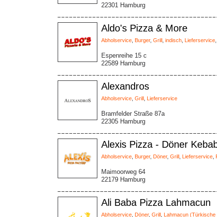
22301 Hamburg
Aldo's Pizza & More
Abholservice
,
Burger
,
Grill
,
indisch
,
Lieferservice
Espenreihe 15 c
22589 Hamburg
Alexandros
Abholservice
,
Grill
,
Lieferservice
Bramfelder Straße 87a
22305 Hamburg
Alexis Pizza - Döner Keb
Abholservice
,
Burger
,
Döner
,
Grill
,
Lieferservice
,
Maimoorweg 64
22179 Hamburg
Ali Baba Pizza Lahmacun
Abholservice
,
Döner
,
Grill
,
Lahmacun (Türkische 