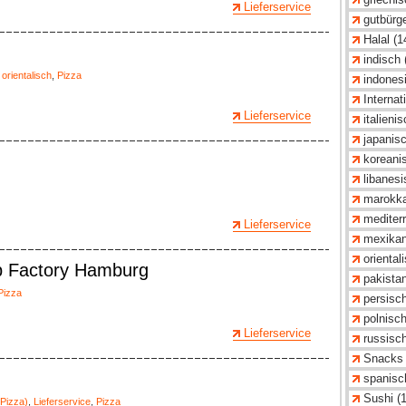
Lieferservice
gutbürge
Halal (1
indisch 
,
orientalisch
,
Pizza
indonesi
Internat
Lieferservice
italieni
japanisc
koreani
libanesi
marokka
mediterr
Lieferservice
mexikan
oriental
ab Factory Hamburg
pakistan
Pizza
persisch
polnisch
Lieferservice
russisch
Snacks 
spanisc
Sushi (
Pizza)
,
Lieferservice
,
Pizza