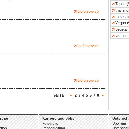
Tapas (
thailänd
Lieferservice
türkisch
Vegan (
vegetari
vietnam
Lieferservice
Lieferservice
SEITE
«
2
3
4
5
6
7
8
»
rtner
Karriere und Jobs
Unterne
Fotografie
Über uns
tion
Ressortleitung
Datenschu