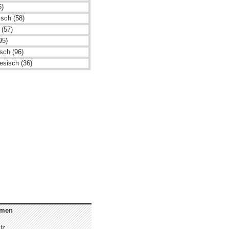
6)
isch (58)
 (57)
95)
sch (96)
esisch (36)
hmen
tz