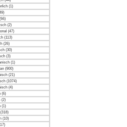
rlich (1)
49)
(66)
sch (2)
ional (47)
sch (113)
h (26)
sch (30)
sch (3)
nisch (1)
an (900)
isch (21)
isch (1074)
isch (4)
 (6)
 (2)
 (1)
(318)
h (10)
117)