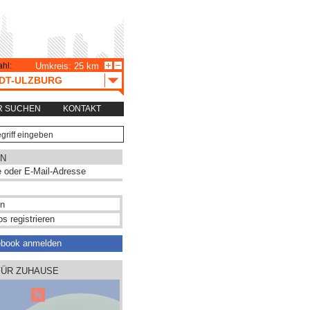
hl:
Umkreis: 25 km
DT-ULZBURG
R SUCHEN
KONTAKT
N
s registrieren
ebook anmelden
FÜR ZUHAUSE