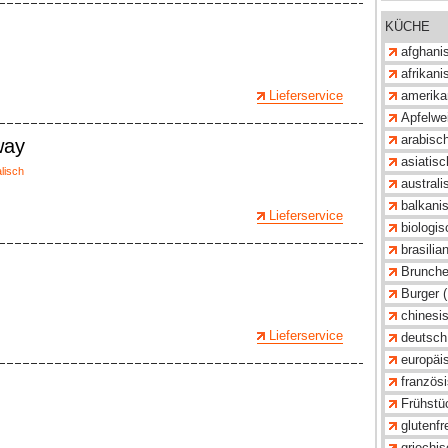
KÜCHE
afghani
afrikani
Lieferservice
amerika
Apfelwei
arabisch
way
asiatisc
alisch
australi
balkanis
Lieferservice
biologis
brasilia
Brunche
Burger 
chinesis
Lieferservice
deutsch
europäis
französi
Frühstü
glutenfre
griechis