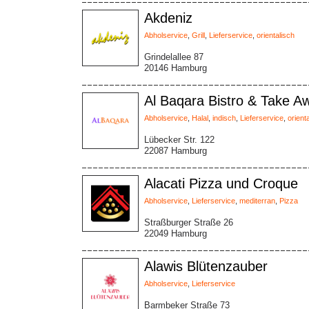
Akdeniz
Abholservice
,
Grill
,
Lieferservice
,
orientalisch
Grindelallee 87
20146 Hamburg
Al Baqara Bistro & Take A
Abholservice
,
Halal
,
indisch
,
Lieferservice
,
orient
Lübecker Str. 122
22087 Hamburg
Alacati Pizza und Croque
Abholservice
,
Lieferservice
,
mediterran
,
Pizza
Straßburger Straße 26
22049 Hamburg
Alawis Blütenzauber
Abholservice
,
Lieferservice
Barmbeker Straße 73