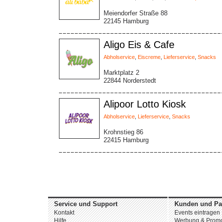
Meiendorfer Straße 88
22145 Hamburg
Aligo Eis & Cafe
Abholservice
,
Eiscreme
,
Lieferservice
,
Snacks
Marktplatz 2
22844 Norderstedt
Alipoor Lotto Kiosk
Abholservice
,
Lieferservice
,
Snacks
Krohnstieg 86
22415 Hamburg
Service und Support
Kunden und Pa
Kontakt
Events eintragen
Hilfe
Werbung & Promo