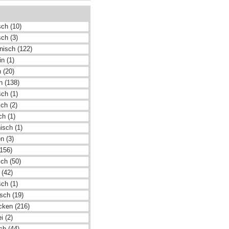
sch (10)
sch (3)
nisch (122)
n (1)
 (20)
h (138)
sch (1)
ch (2)
ch (1)
nisch (1)
n (3)
(156)
ch (50)
 (42)
ch (1)
sch (19)
cken (216)
i (2)
ch (44)