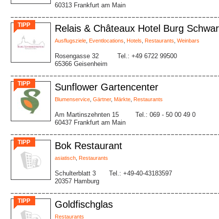
60313 Frankfurt am Main
TIPP
Relais & Châteaux Hotel Burg Schwar
Ausflugsziele
,
Eventlocations
,
Hotels
,
Restaurants
,
Weinbars
Rosengasse 32
Tel.: +49 6722 99500
65366 Geisenheim
TIPP
Sunflower Gartencenter
Blumenservice
,
Gärtner
,
Märkte
,
Restaurants
Am Martinszehnten 15
Tel.: 069 - 50 00 49 0
60437 Frankfurt am Main
TIPP
Bok Restaurant
asiatisch
,
Restaurants
Schulterblatt 3
Tel.: +49-40-43183597
20357 Hamburg
TIPP
Goldfischglas
Restaurants