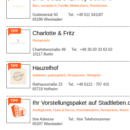
Bars
,
europäisch
,
Familie
,
Mietlocations
,
Restaurants
Goldsteintal 50
Tel.: +49 611 541187
65189 Wiesbaden
TIPP
Charlotte & Fritz
Restaurants
Charlottenstraße 49
Tel.: +49 30-20 33 63 63
10117 Berlin
TIPP
Hauzelhof
Apfelwein
,
gutbürgerlich
,
Restaurants
,
Weingüter
Rathausstraße 23
Tel.: +49 6122 - 707 415
65719 Hofheim
TIPP
Ihr Vorstellungspaket auf Stadtleben.
Ausflugsziele
,
Clubs & Discos
,
Kosmetiksalons
,
Restaurants
,
Waren
Ihre Adresse
Tel.: Ihre Telefonnummer
65207 Wiesbaden