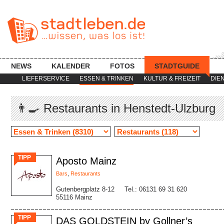
NEWS
KALENDER
FOTOS
STADTGUIDE
LIEFERSERVICE
ESSEN & TRINKEN
KULTUR & FREIZEIT
DIE
👨🍳 Restaurants in Henstedt-Ulzburg
TIPP
Aposto Mainz
Bars
,
Restaurants
Gutenbergplatz 8-12
Tel.: 06131 69 31 620
55116 Mainz
TIPP
DAS GOLDSTEIN by Gollner’s