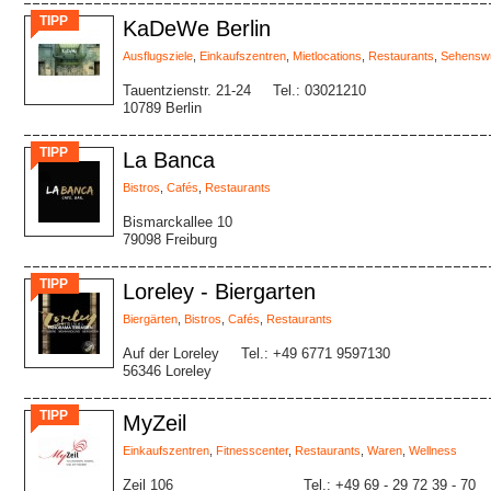
TIPP
KaDeWe Berlin
Ausflugsziele
,
Einkaufszentren
,
Mietlocations
,
Restaurants
,
Sehenswü
Tauentzienstr. 21-24
Tel.: 03021210
10789 Berlin
TIPP
La Banca
Bistros
,
Cafés
,
Restaurants
Bismarckallee 10
79098 Freiburg
TIPP
Loreley - Biergarten
Biergärten
,
Bistros
,
Cafés
,
Restaurants
Auf der Loreley
Tel.: +49 6771 9597130
56346 Loreley
TIPP
MyZeil
Einkaufszentren
,
Fitnesscenter
,
Restaurants
,
Waren
,
Wellness
Zeil 106
Tel.: +49 69 - 29 72 39 - 70