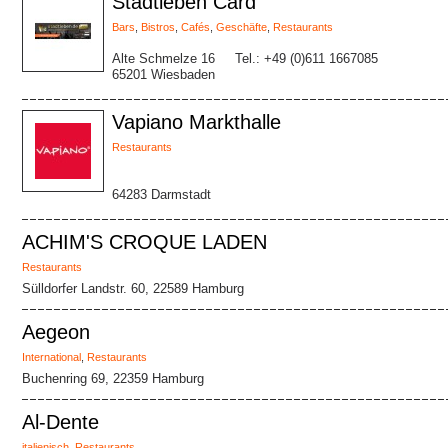
Stadtleben Card
Bars
,
Bistros
,
Cafés
,
Geschäfte
,
Restaurants
Alte Schmelze 16
Tel.: +49 (0)611 1667085
65201 Wiesbaden
Vapiano Markthalle
Restaurants
64283 Darmstadt
ACHIM'S CROQUE LADEN
Restaurants
Sülldorfer Landstr. 60, 22589 Hamburg
Aegeon
International
,
Restaurants
Buchenring 69, 22359 Hamburg
Al-Dente
italienisch
,
Restaurants