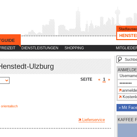
Stadtauswa
HENSTE
TGUIDE
-->
FREIZEIT
DIENSTLEISTUNGEN
SHOPPING
MITGLIEDE
Henstedt-Ulzburg
ANMELDE
SEITE
«
1
»
Kostenlo
,
orientalisch
Mit Fac
Lieferservice
KAFFEE 