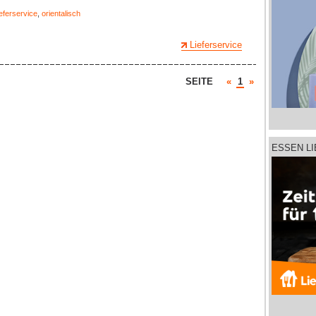
eferservice
,
orientalisch
Lieferservice
SEITE
«
1
»
ESSEN L