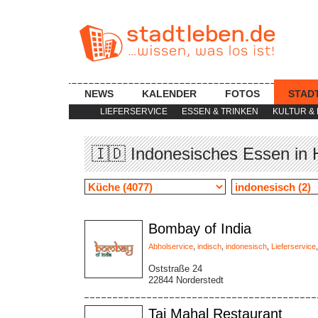
NEWS
KALENDER
FOTOS
STAD
LIEFERSERVICE
ESSEN & TRINKEN
KULTUR & 
🇮🇩 Indonesisches Essen in 
Bombay of India
Abholservice
,
indisch
,
indonesisch
,
Lieferservice
Oststraße 24
22844 Norderstedt
Taj Mahal Restaurant