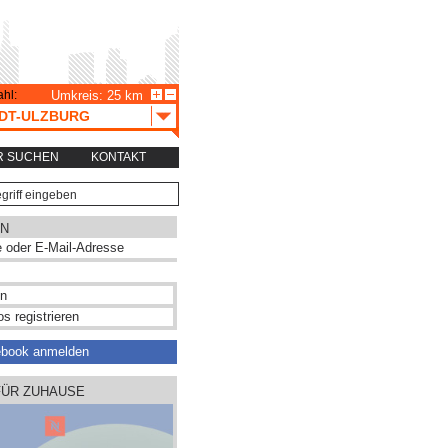
hl:
Umkreis: 25 km
DT-ULZBURG
R SUCHEN
KONTAKT
N
s registrieren
ebook anmelden
FÜR ZUHAUSE