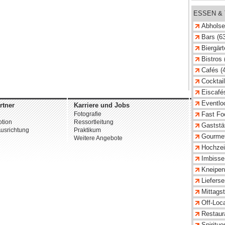
ESSEN &
Abholse
Bars (6
Biergärt
Bistros 
Cafés (
Cocktail
Eiscafés
Eventlo
rtner
Karriere und Jobs
Unterne
Fotografie
Über uns
Fast Fo
tion
Ressortleitung
Datenschu
Gaststät
usrichtung
Praktikum
AGB
Gourmet
Weitere Angebote
Impressu
Hochzeit
© 2026 st
Imbisse
Kneipen
Lieferse
Mittagst
Off-Loca
Restaur
Spirituo