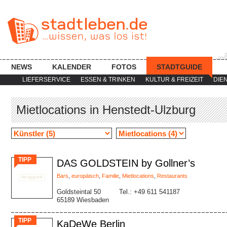
NEWS
KALENDER
FOTOS
STADTGUIDE
LIEFERSERVICE
ESSEN & TRINKEN
KULTUR & FREIZEIT
DIE
Mietlocations in Henstedt-Ulzburg
TIPP
DAS GOLDSTEIN by Gollner’s
Bars
,
europäisch
,
Familie
,
Mietlocations
,
Restaurants
Goldsteintal 50
Tel.: +49 611 541187
65189 Wiesbaden
TIPP
KaDeWe Berlin