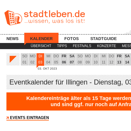
NEWS
KALENDER
FOTOS
STADTGUIDE
ÜBERSICHT
TIPPS
FESTIVALS
KONZERTE
MES
SO
MO
DI
MI
DO
FR
SA
SO
MO
DI
MI
DO
FR
SA
01
02
03
04
05
06
07
08
09
10
11
12
13
14
03. OKT 2023
Eventkalender für Illingen - Dienstag, 
Kalendereinträge älter als 15 Tage werden
und sind ggf. nur noch auf Anfr
EVENTS EINTRAGEN