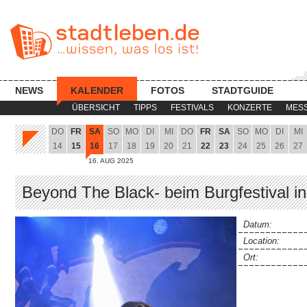
NEWS
KALENDER
FOTOS
STADTGUIDE
ÜBERSICHT
TIPPS
FESTIVALS
KONZERTE
MES
DO
FR
SA
SO
MO
DI
MI
DO
FR
SA
SO
MO
DI
MI
14
15
16
17
18
19
20
21
22
23
24
25
26
27
16. AUG 2025
Beyond The Black- beim Burgfestival in 
Datum:
Location:
Ort: