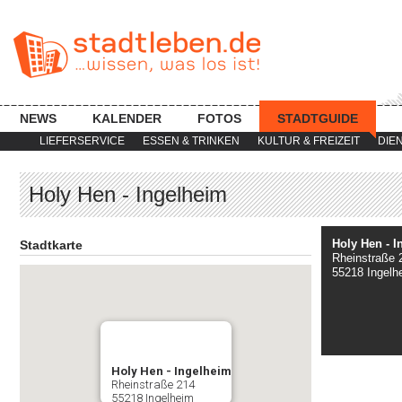
NEWS
KALENDER
FOTOS
STADTGUIDE
LIEFERSERVICE
ESSEN & TRINKEN
KULTUR & FREIZEIT
DIE
Holy Hen - Ingelheim
Holy Hen - I
Stadtkarte
Rheinstraße 
55218 Ingelh
Holy Hen - Ingelheim
Rheinstraße 214
55218 Ingelheim