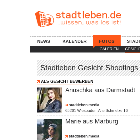
NEWS
KALENDER
FOTOS
STAD
GALERIEN
GESICH
Stadtleben Gesicht Shootings
ALS GESICHT BEWERBEN
Anuschka aus Darmstadt
stadtleben.media
65201 Wiesbaden, Alte Schmelze 16
Marie aus Marburg
stadtleben.media