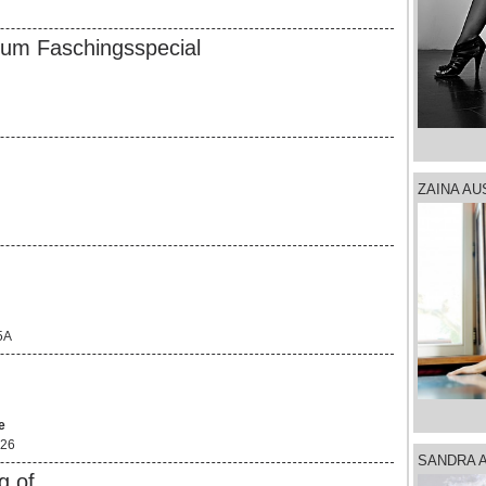
zum Faschingsspecial
ZAINA AU
5A
e
 26
SANDRA 
g of