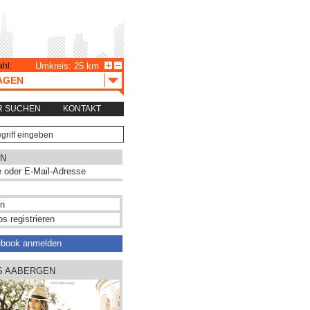
hl:
Umkreis: 25 km
AGEN
R SUCHEN
KONTAKT
N
s registrieren
ebook anmelden
US AABERGEN