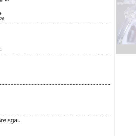
e
 26
 1
Breisgau