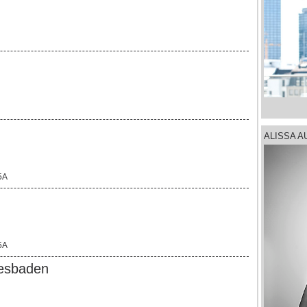
ALISSA 
5A
5A
iesbaden