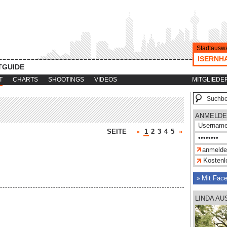
Stadtauswa
ISERNH
TGUIDE
T
CHARTS
SHOOTINGS
VIDEOS
MITGLIEDE
ANMELDE
SEITE
«
1
2
3
4
5
»
Kostenlo
Mit Fac
LINDA A