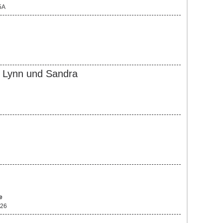
5A
, Lynn und Sandra
e
 26