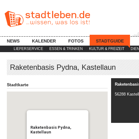
NEWS
KALENDER
FOTOS
STADTGUIDE
LIEFERSERVICE
ESSEN & TRINKEN
KULTUR & FREIZEIT
DIE
Raketenbasis Pydna, Kastellaun
Raketenbasi
Stadtkarte
56288 Kastel
Raketenbasis Pydna,
Kastellaun