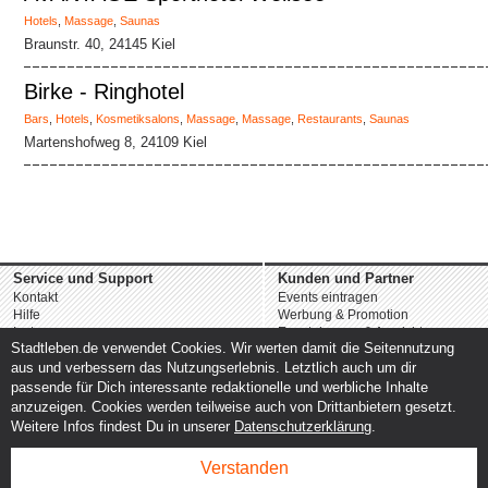
Hotels
,
Massage
,
Saunas
Braunstr. 40, 24145 Kiel
Birke - Ringhotel
Bars
,
Hotels
,
Kosmetiksalons
,
Massage
,
Massage
,
Restaurants
,
Saunas
Martenshofweg 8, 24109 Kiel
Service und Support
Kunden und Partner
Kontakt
Events eintragen
Hilfe
Werbung & Promotion
Instagram
Eventplanung & Ausrichtung
Stadtleben.de verwendet Cookies. Wir werten damit die Seitennutzung
Facebook
Dienstleistungen
aus und verbessern das Nutzungserlebnis. Letztlich auch um dir
passende für Dich interessante redaktionelle und werbliche Inhalte
anzuzeigen. Cookies werden teilweise auch von Drittanbietern gesetzt.
Weitere Infos findest Du in unserer
Datenschutzerklärung
.
Verstanden