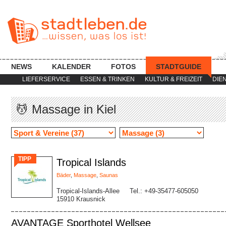
NEWS
KALENDER
FOTOS
STADTGUIDE
LIEFERSERVICE
ESSEN & TRINKEN
KULTUR & FREIZEIT
DIE
💆 Massage in Kiel
TIPP
Tropical Islands
Bäder
,
Massage
,
Saunas
Tropical-Islands-Allee
Tel.: +49-35477-605050
15910 Krausnick
AVANTAGE Sporthotel Wellsee