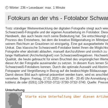
🕘 Wörter: 236 • Lesedauer: max. 1 Minute
Fotokurs an der vhs - Fotolabor Schw
Trotz ständiger Weiterentwicklung der digitalen Fotografie steigt auch wi
Schwarzweiß-Fotografie und der eigenen Ausarbeitung im Fotolabor. Diese A
Handwerk, das auch heute noch seine Bedeutung hat. Sie entschleunigt 
Prozess des Entstehens, bei dem die kreative Bildgestaltung im Mittelpunk
seinem Reichtum an Grautönen ist einzigartig. Eine gut ausgearbeitete V
Unikat. Das klassische Schwarzweiß-Fotolabor bietet Ihnen die Möglichkeit
Fotografie eher abstrakt ablaufen, manuell durchzuführen und sinnlich zu
lange Haltbarkeit (Archivfestigkeit) von Schwarzweißnegativen. Hochwer
Qualität, die heute gebraucht für einen Bruchteil des ursprünglichen Werte
dieser Art der Fotografie auseinander zu setzen. In diesem Kurs lernen S
Schwarzweiß-Fotolabors kennen. Durch die optimale Auswahl und Abstim
Fotopapier und Vergrößerung in Bezug auf die beabsichtigte Bildaussage 
Damit dieses Bild auch optimal präsentiert werden kann, wird es anschli
versehen. Beginn: Freitag, 17.01.2020 von 16:45 - 20:45 Uhr Anmeldung 
koblenz.de oder (0261) 129-3702/-3711/-3730/-3732/-3740. Quelle: Pres
Unterhaltung