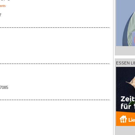
ants
7
ESSEN L
67085