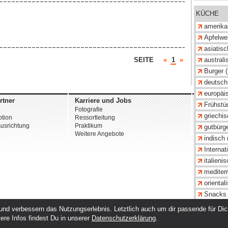
KÜCHE
amerika
Apfelwei
asiatisc
SEITE
«
1
»
australi
Burger (
deutsch
europäis
rtner
Karriere und Jobs
Unterne
Frühstü
Fotografie
Über uns
griechis
tion
Ressortleitung
Datenschu
usrichtung
Praktikum
AGB
gutbürge
Weitere Angebote
Impressu
indisch 
Internat
© 2026 st
italienis
mediterr
oriental
Snacks 
türkisch
nd verbessern das Nutzungserlebnis. Letztlich auch um dir passende für Dich 
vegetari
ere Infos findest Du in unserer
Datenschutzerklärung
.