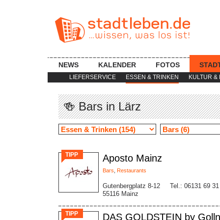
NEWS
KALENDER
FOTOS
STAD
LIEFERSERVICE
ESSEN & TRINKEN
KULTUR & 
🍻 Bars in Lärz
TIPP
Aposto Mainz
Bars
,
Restaurants
Gutenbergplatz 8-12
Tel.: 06131 69 31
55116 Mainz
TIPP
DAS GOLDSTEIN by Golln