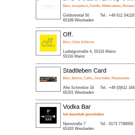
Bars
,
europäisch
,
Familie
,
Mietlocations
,
Restaur
Goldsteintal 50
Tel.: +49 611 54118
65189 Wiesbaden
Off.
Bars
,
Clubs & Discos
Ludwigsstraße 4, 55116 Mainz
55116 Mainz
Stadtleben Card
Bars
,
Bistros
,
Cafés
,
Geschäfte
,
Restaurants
Alte Schmelze 16
Tel.: +49 (0)611 16
65201 Wiesbaden
Vodka Bar
hat dauerhaft geschloßen
Nerostraße 7
Tel.: 0173 7788055
65183 Wiesbaden