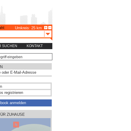
hl:
Umkreis: 25 km
R SUCHEN
KONTAKT
N
s registrieren
ebook anmelden
FÜR ZUHAUSE