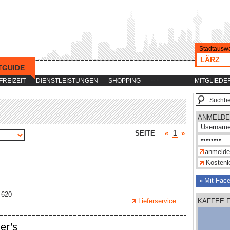
Stadtauswa
LÄRZ
TGUIDE
-->
FREIZEIT
DIENSTLEISTUNGEN
SHOPPING
MITGLIEDE
ANMELDE
SEITE
«
1
»
Kostenlo
Mit Fac
 620
Lieferservice
KAFFEE 
er’s