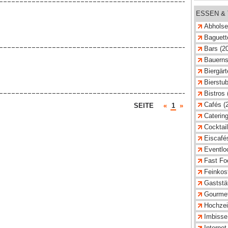
ESSEN &
Abholse
Baguette
Bars (2
Bauerns
Biergärt
Bierstub
Bistros 
Cafés (
SEITE
«
1
»
Catering
Cocktail
Eiscafé
Eventlo
Fast Fo
Feinkost
Gaststä
Gourmet
Hochzeit
Imbisse
Internet