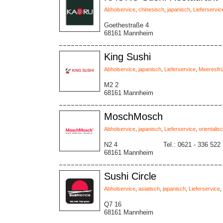
Abholservice
,
chinesisch
,
japanisch
,
Lieferservic
Goethestraße 4
68161 Mannheim
King Sushi
Abholservice
,
japanisch
,
Lieferservice
,
Meeresfr
M2 2
68161 Mannheim
MoschMosch
Abholservice
,
japanisch
,
Lieferservice
,
orientalis
N2 4
Tel.: 0621 - 336 522
68161 Mannheim
Sushi Circle
Abholservice
,
asiatisch
,
japanisch
,
Lieferservice
,
Q7 16
68161 Mannheim