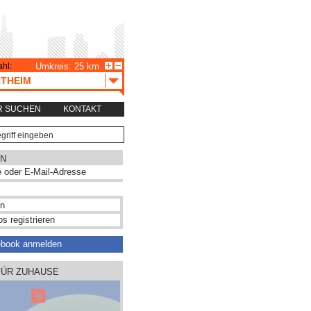
hl:
Umkreis: 25 km
THEIM
R SUCHEN
KONTAKT
N
s registrieren
ebook anmelden
FÜR ZUHAUSE