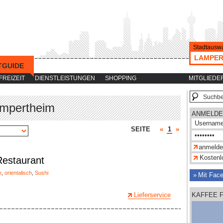
Stadtauswa
LAMPER
TGUIDE
-->
FREIZEIT
DIENSTLEISTUNGEN
SHOPPING
MITGLIEDE
ampertheim
ANMELDE
SEITE
«
1
»
Kostenlo
Restaurant
e
,
orientalisch
,
Sushi
Mit Fac
Lieferservice
KAFFEE 