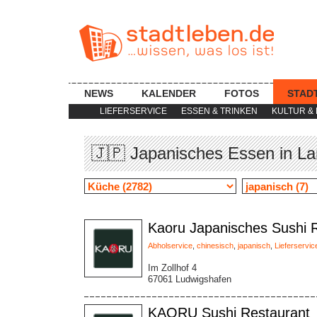
NEWS
KALENDER
FOTOS
STAD
LIEFERSERVICE
ESSEN & TRINKEN
KULTUR & 
🇯🇵 Japanisches Essen in L
Kaoru Japanisches Sushi 
Abholservice
,
chinesisch
,
japanisch
,
Lieferservic
Im Zollhof 4
67061 Ludwigshafen
KAORU Sushi Restaurant