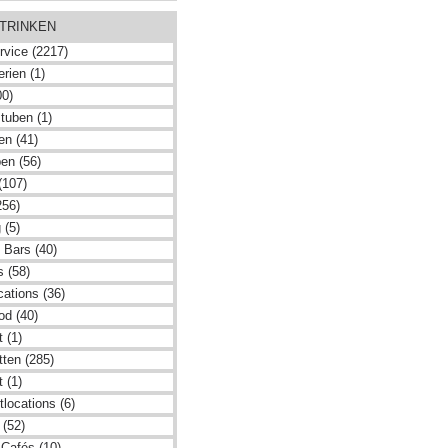
 TRINKEN
rvice (2217)
rien (1)
00)
tuben (1)
en (41)
en (56)
(107)
256)
 (5)
 Bars (40)
s (58)
cations (36)
od (40)
 (1)
tten (285)
 (1)
locations (6)
 (52)
 Cafés (10)