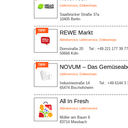
Lieferservice
,
Onlineshops
Saarbrücker Straße 37a
10405 Berlin
TIPP
REWE Markt
Abholservice
,
Lieferservice
,
Onlineshops
Domstraße 20
Tel.: +49 221 177 39 7
50668 Köln
TIPP
NOVUM – Das Gemüseab
Lieferservice
,
Onlineshops
Industriestraße 14
Tel.: +49 6144 3 
65474 Bischofsheim
All In Fresh
Abholservice
,
Lieferservice
Müller am Baum 6
83714 Miesbach