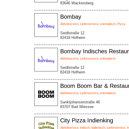
83646 Wackersberg
Bombay
Abholservice
,
Lieferservice
,
orientalisch
,
Pizza
Seidlstraße 12
82418 Hofheim
Bombay Indisches Restaur
Abholservice
,
Lieferservice
,
orientalisch
Seidlstraße 12
82418 Hofheim
Boom Boom Bar & Restaur
Abholservice
,
Lieferservice
,
orientalisch
Sanktjohanserstraße 46
83707 Bad Wiessee
City Pizza Indienking
Abholservice
,
indisch
,
italienisch
,
Lieferservice
,
m