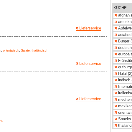
KÜCHE
afghanis
amerika
Lieferservice
Apfelwei
asiatisc
Burger (
deutsch
n
,
orientalisch
,
Salate
,
thailändisch
europäis
Frühstü
Lieferservice
gutbürge
Halal (2
indisch 
Internat
italienis
Lieferservice
mediterr
mexikan
oriental
Snacks 
za
thailänd