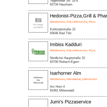
Tegernseer Str. 19 d
83734 Hausham
Hedonist-Pizza,Grill & Ph
Abholservice
,
Grill
,
Lieferservice
,
Pizza
Kohlstattstraße 22
83646 Bad Tölz
Imbiss Kadduri
Abholservice
,
Grill
,
Lieferservice
,
Pizza
Nördliche Hauptstraße 32
83700 Rottach-Egern
Isarhorner Alm
Abholservice
,
International
,
Lieferservice
Am Horn 4
82481 Mittenwald
Jumi's Pizzaservice