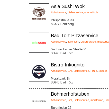
Asia Sushi Wok
Abholservice
,
Lieferservice
,
orientalisch
Philippstraße 33
82377 Penzberg
Bad Tölz Pizzaservice
Abholservice
,
italienisch
,
Lieferservice
,
mediterra
Sachsenkamer Straße 21
83646 Bad Tölz
Bistro Inkognito
Abholservice
,
Grill
,
Lieferservice
,
Pizza
,
Snacks
Moraltpark 1h
83646 Bad Tölz
Bohmerhofstuben
Abholservice
,
Grill
,
Lieferservice
,
mediterran
,
Piz
Burgfrieden 22