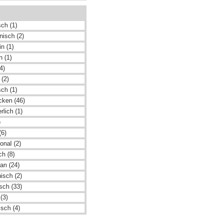
ch (1)
nisch (2)
n (1)
h (1)
4)
 (2)
ch (1)
cken (46)
rlich (1)
)
(6)
ional (2)
ch (8)
an (24)
isch (2)
isch (33)
(3)
isch (4)