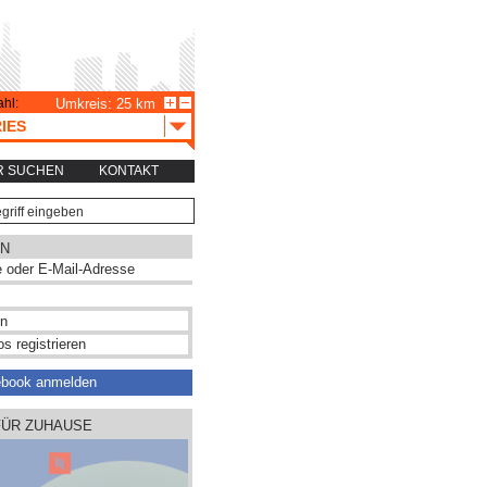
hl:
Umkreis: 25 km
IES
R SUCHEN
KONTAKT
N
s registrieren
ebook anmelden
FÜR ZUHAUSE