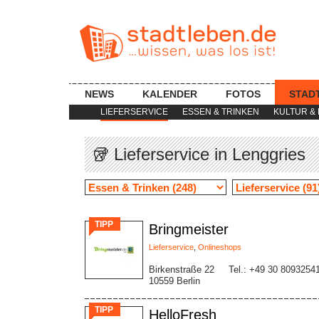
NEWS
KALENDER
FOTOS
STAD
LIEFERSERVICE
ESSEN & TRINKEN
KULTUR & 
🥡 Lieferservice in Lenggries
TIPP
Bringmeister
Lieferservice
,
Onlineshops
Birkenstraße 22
Tel.: +49 30 8093254
10559 Berlin
TIPP
HelloFresh