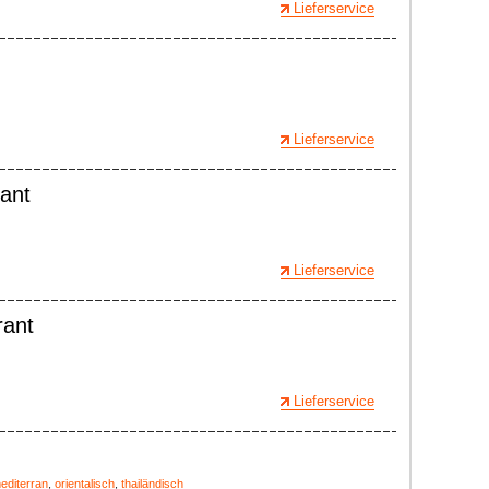
Lieferservice
Lieferservice
ant
Lieferservice
ant
Lieferservice
editerran
,
orientalisch
,
thailändisch