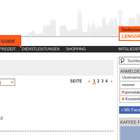
Stadtauswa
LENGGR
TGUIDE
-->
FREIZEIT
DIENSTLEISTUNGEN
SHOPPING
MITGLIEDE
ANMELDE
SEITE
«
1
2
3
4
»
Kostenlo
Mit Fac
10
KAFFEE 