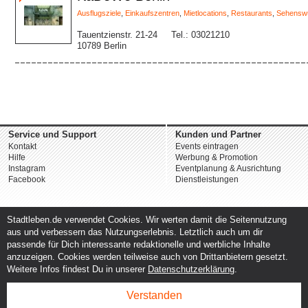
Ausflugsziele
,
Einkaufszentren
,
Mietlocations
,
Restaurants
,
Sehenswü
Tauentzienstr. 21-24
Tel.: 03021210
10789 Berlin
Service und Support
Kunden und Partner
Kontakt
Events eintragen
Hilfe
Werbung & Promotion
Instagram
Eventplanung & Ausrichtung
Facebook
Dienstleistungen
Stadtleben.de verwendet Cookies. Wir werten damit die Seitennutzung
aus und verbessern das Nutzungserlebnis. Letztlich auch um dir
passende für Dich interessante redaktionelle und werbliche Inhalte
anzuzeigen. Cookies werden teilweise auch von Drittanbietern gesetzt.
Weitere Infos findest Du in unserer
Datenschutzerklärung
.
Verstanden