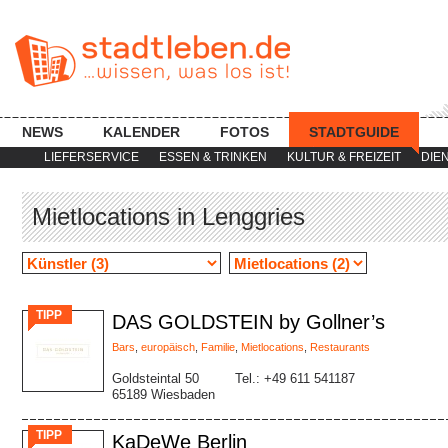
NEWS
KALENDER
FOTOS
STADTGUIDE
LIEFERSERVICE
ESSEN & TRINKEN
KULTUR & FREIZEIT
DIE
Mietlocations in Lenggries
TIPP
DAS GOLDSTEIN by Gollner’s
Bars
,
europäisch
,
Familie
,
Mietlocations
,
Restaurants
Goldsteintal 50
Tel.: +49 611 541187
65189 Wiesbaden
TIPP
KaDeWe Berlin