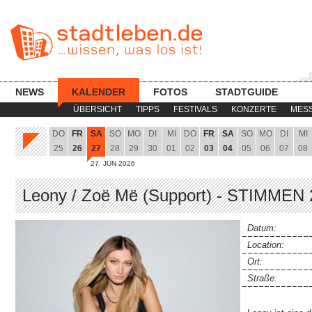
NEWS
KALENDER
FOTOS
STADTGUIDE
ÜBERSICHT
TIPPS
FESTIVALS
KONZERTE
MES
DO
FR
SA
SO
MO
DI
MI
DO
FR
SA
SO
MO
DI
MI
25
26
27
28
29
30
01
02
03
04
05
06
07
08
27. JUN 2026
Leony / Zoë Më (Support) - STIMMEN
Datum:
Location:
Ort:
Straße: