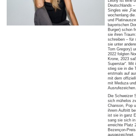
Leony ist eine d
Deutschlands – u
Singles wie „Fa
wochenlang die 
und Platinausze
bayerischen Dor
Burger) schon fr
sie ihren Traum
schreiben – für 
sie unter ander
Tom Gregory) un
2022 folgten N
Krone, 2023 saß
Superstar“. Mi
stieg sie in die
erstmals auf aus
mit dem offizie
mit Meduza und 
Ausrufezeichen
Die Schweizer 
sich mühelos z
Chanson, Pop u
ihrem Auftritt 
ist sie in ganz
sang sie sich i
erreichte Platz
Bezençon-Preis 
ausgezeichnet.