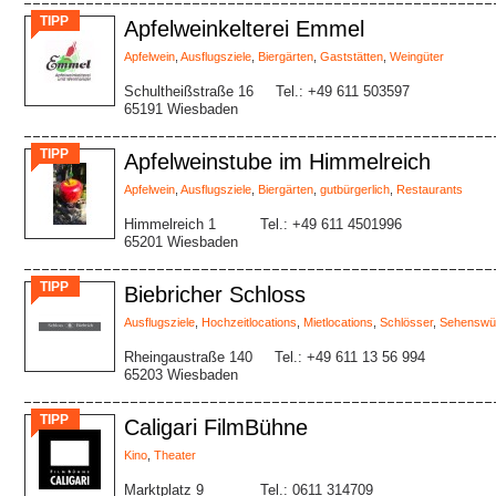
TIPP
Apfelweinkelterei Emmel
Apfelwein
,
Ausflugsziele
,
Biergärten
,
Gaststätten
,
Weingüter
Schultheißstraße 16
Tel.: +49 611 503597
65191 Wiesbaden
TIPP
Apfelweinstube im Himmelreich
Apfelwein
,
Ausflugsziele
,
Biergärten
,
gutbürgerlich
,
Restaurants
Himmelreich 1
Tel.: +49 611 4501996
65201 Wiesbaden
TIPP
Biebricher Schloss
Ausflugsziele
,
Hochzeitlocations
,
Mietlocations
,
Schlösser
,
Sehenswür
Rheingaustraße 140
Tel.: +49 611 13 56 994
65203 Wiesbaden
TIPP
Caligari FilmBühne
Kino
,
Theater
Marktplatz 9
Tel.: 0611 314709