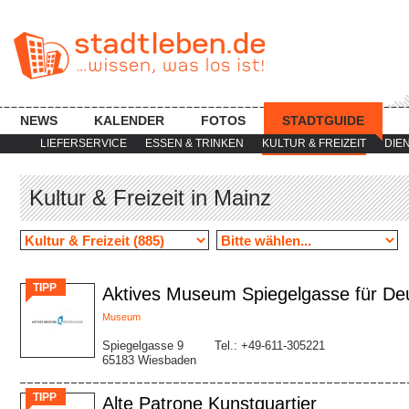
NEWS
KALENDER
FOTOS
STADTGUIDE
LIEFERSERVICE
ESSEN & TRINKEN
KULTUR & FREIZEIT
DIE
Kultur & Freizeit in Mainz
TIPP
Aktives Museum Spiegelgasse für De
Museum
Spiegelgasse 9
Tel.: +49-611-305221
65183 Wiesbaden
TIPP
Alte Patrone Kunstquartier