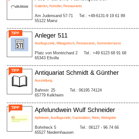
Galerien
,
Künstler
,
Restaurants
Am Judensand 57-71
Tel.: +49-6131-9 19 61 89
55122 Mainz
TIPP
Anleger 511
Ausflugsziele
,
Mittagstisch
,
Restaurants
,
Sonnenterrasse
Platz von Montrichard 2
Tel.: +49 6123 68 91 68
65343 Eltville
TIPP
Antiquariat Schmidt & Günther
Ausstellung
Bahnstr. 25
Tel.: 06195 74124
65779 Kelkheim
TIPP
Apfelundwein Wulf Schneider
Apfelwein
,
Ausflugsziele
,
Gaststätten
,
Wein
,
Weingüter
Bohnheck 5
Tel.: 06127 - 96 74 66
65527 Niedernhausen