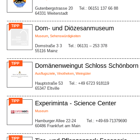
Gutenbergstrasse 20
Tel.: 06151 137 66 88
64331 Weiterstadt
TIPP
Dom- und Diözesanmuseum
Museum
,
Sehenswürdigkeiten
Domstraße 3 3
Tel.: 06131 – 253 378
55116 Mainz
TIPP
Domänenweingut Schloss Schönborn
Ausflugsziele
,
Vinotheken
,
Weingüter
Hauptstraße 53
Tel.: +49 6723 918119
65347 Eltville
TIPP
Experiminta - Science Center
Museum
Hamburger Allee 22-24
Tel.: +49-69-71379690
60486 Frankfurt am Main
TIPP