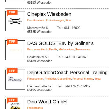
65183 Wiesbaden
TIPP
Cineplex Wiesbaden
Eventlocations
,
Freizeitanlagen
,
Kino
Moritzstraße 6
Tel.: 0611 16000
65185 Wiesbaden
TIPP
DAS GOLDSTEIN by Gollner’s
Bars
,
europäisch
,
Familie
,
Mietlocations
,
Restaurants
Goldsteintal 50
Tel.: +49 611 541187
65189 Wiesbaden
TIPP
DeinOutdoorCoach Personal Training by
Fitnesscenter
,
Freibäder
,
Gesundheit
,
Personal Training
,
Yoga
Blücherstraße 19
Tel.: +49 176 45769949
65195 Wiesbaden
TIPP
Dino World GmbH
Freizeitparks