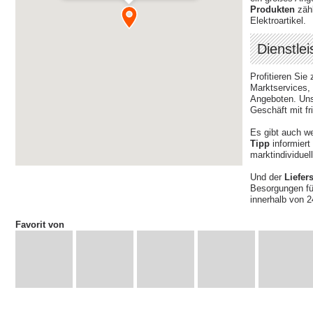
Produkten
zähl
Elektroartikel.
Dienstle
Profitieren Si
Marktservices,
Angeboten. Unse
Geschäft mit fr
Es gibt auch w
Tipp
informiert
marktindividuel
Und der
Liefer
Besorgungen für
innerhalb von 
Favorit von