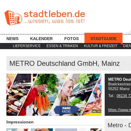
NEWS
KALENDER
FOTOS
STADTGUIDE
LIEFERSERVICE
ESSEN & TRINKEN
KULTUR & FREIZEIT
DIE
METRO Deutschland GmbH, Mainz
METRO Deut
Boelckestras
55252 Mainz
Tel.:
06134 7
https://www.
Impressionen
Metro - 