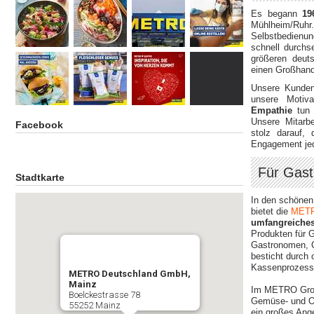
Es begann
1
Mühlheim/Ru
Selbstbedienun
schnell durchs
größeren deut
einen Großhan
Unsere Kunden
unsere Motiv
Empathie
tun 
Unsere Mitarbe
Facebook
stolz darauf,
Engagement je
Für Gast
Stadtkarte
In den schöne
bietet die
METR
umfangreiches
Produkten für 
Gastronomen, 
besticht durch 
Kassenprozess
METRO Deutschland GmbH,
Mainz
Im METRO Großh
Boelckestrasse 78
Gemüse- und Ob
55252 Mainz
ein großes Ang