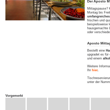
Der Aposto M
Mittagspause? 
Montag bis Frei
umfangreiches
frischen und qua
beispielsweise l
hausgemachte L
oder verschiede
Aposto Mitta
Bestellt eine
Ha
upgradet es für
und einem
alko
Weitere Informa
Ihr
hier
.
Tischreservier
unter der Numm
Vorgemerkt