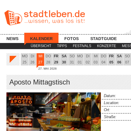
NEWS
KALENDER
FOTOS
STADTGUIDE
ÜBERSICHT
TIPPS
FESTIVALS
KONZERTE
MES
MO
DI
MI
DO
FR
SA
SO
MO
DI
MI
DO
FR
SA
SO
25
26
27
28
29
30
31
01
02
03
04
05
06
07
27. MAI 2026
Aposto Mittagstisch
Datum:
Location:
Ort:
Straße: