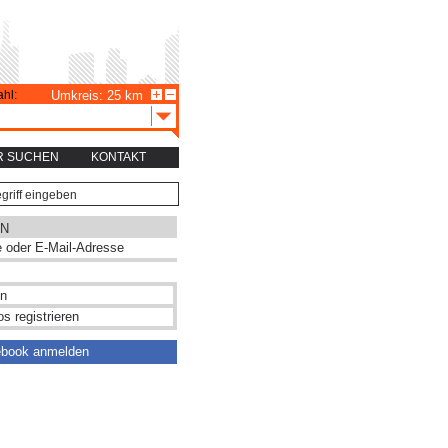
hl:
Umkreis: 25 km
R SUCHEN
KONTAKT
N
s registrieren
ebook anmelden