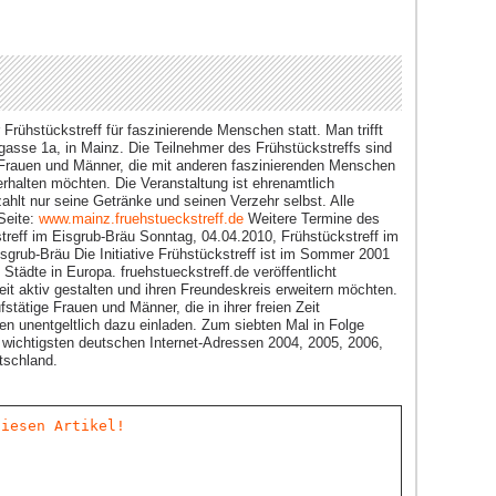
rühstückstreff für faszinierende Menschen statt. Man trifft
ngasse 1a, in Mainz. Die Teilnehmer des Frühstückstreffs sind
e Frauen und Männer, die mit anderen faszinierenden Menschen
erhalten möchten. Die Veranstaltung ist ehrenamtlich
zahlt nur seine Getränke und seinen Verzehr selbst. Alle
 Seite:
www.mainz.fruehstueckstreff.de
Weitere Termine des
treff im Eisgrub-Bräu Sonntag, 04.04.2010, Frühstückstreff im
sgrub-Bräu Die Initiative Frühstückstreff ist im Sommer 2001
Städte in Europa. fruehstueckstreff.de veröffentlicht
eit aktiv gestalten und ihren Freundeskreis erweitern möchten.
stätige Frauen und Männer, die in ihrer freien Zeit
n unentgeltlich dazu einladen. Zum siebten Mal in Folge
 wichtigsten deutschen Internet-Adressen 2004, 2005, 2006,
tschland.