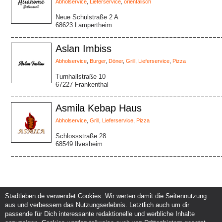
Abholservice
,
Lieferservice
,
orientalisch
Neue Schulstraße 2 A
68623 Lampertheim
Aslan Imbiss
Abholservice
,
Burger
,
Döner
,
Grill
,
Lieferservice
,
Pizza
Turnhallstraße 10
67227 Frankenthal
Asmila Kebap Haus
Abholservice
,
Grill
,
Lieferservice
,
Pizza
Schlossstraße 28
68549 Ilvesheim
Stadtleben.de verwendet Cookies. Wir werten damit die Seitennutzung
aus und verbessern das Nutzungserlebnis. Letztlich auch um dir
Service und Support
Kunden und Partner
passende für Dich interessante redaktionelle und werbliche Inhalte
Kontakt
Events eintragen