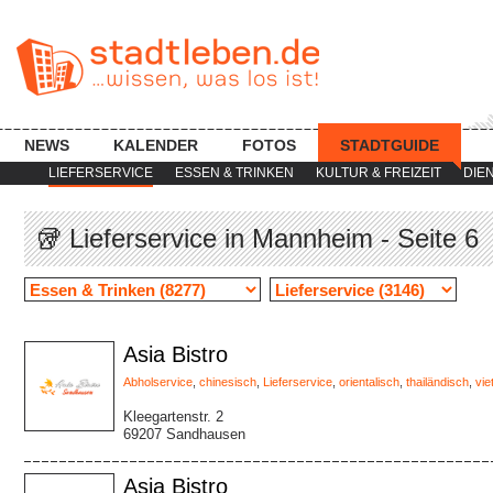
NEWS
KALENDER
FOTOS
STADTGUIDE
LIEFERSERVICE
ESSEN & TRINKEN
KULTUR & FREIZEIT
DIE
🥡 Lieferservice in Mannheim - Seite 6
Asia Bistro
Abholservice
,
chinesisch
,
Lieferservice
,
orientalisch
,
thailändisch
,
vi
Kleegartenstr. 2
69207 Sandhausen
Asia Bistro