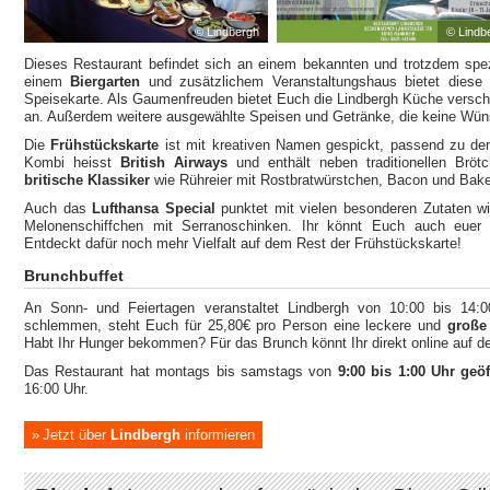
© Lindbergh
© Lindb
Dieses Restaurant befindet sich an einem bekannten und trotzdem spez
einem
Biergarten
und zusätzlichem Veranstaltungshaus bietet diese
Speisekarte. Als Gaumenfreuden bietet Euch die Lindbergh Küche versch
an. Außerdem weitere ausgewählte Speisen und Getränke, die keine Wü
Die
Frühstückskarte
ist mit kreativen Namen gespickt, passend zu d
Kombi heisst
British Airways
und enthält neben traditionellen Bröt
britische Klassiker
wie Rühreier mit Rostbratwürstchen, Bacon und Bak
Auch das
Lufthansa Special
punktet mit vielen besonderen Zutaten w
Melonenschiffchen mit Serranoschinken. Ihr könnt Euch auch eue
Entdeckt dafür noch mehr Vielfalt auf dem Rest der Frühstückskarte!
Brunchbuffet
An Sonn- und Feiertagen veranstaltet Lindbergh von 10:00 bis 14:
schlemmen, steht Euch für 25,80€ pro Person eine leckere und
große
Habt Ihr Hunger bekommen? Für das Brunch könnt Ihr direkt online auf d
Das Restaurant hat montags bis samstags von
9:00 bis 1:00 Uhr geöf
16:00 Uhr.
Jetzt über
Lindbergh
informieren