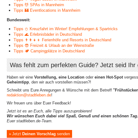
Tipps 💆 SPAs in Mannheim
Tipps 🏰 Eventlocations in Mannheim
Bundesweit:
Tipps ⛄ Kreuzfahrt im Winter! Empfehlungen & Spartricks
Tipps 🌊 Erlebnisbäder in Deutschland
Tipps 👨‍👩‍👧‍👦 Ferienhöfe und Resorts in Deutschland
Tipps 😎 Freizeit & Urlaub an der Weinstraße
Tipps 🏕 Campingplätze in Deutschland
Was fehlt zum perfekten Guide? Jetzt seid Ihr 
Haben wir eine
Vorstellung, eine Location
oder
einen Hot-Spot
vergesse
Geheimtipp
, den wir auch vorstellen müssen?!
Schreibt uns Eure Anregungen & Wünsche mit dem Betreff
"Frühstücke
redaktion@stadtleben.de
!
Wir freuen uns über Euer Feedback!
Jetzt ist es an Euch, alle Tipps auszuprobieren!
Wir wünschen Euch dabei viel Spaß, Genuß und einen schönen Tag
Euer stadtleben.de-Team.
Jetzt
Deinen Vorschlag
senden