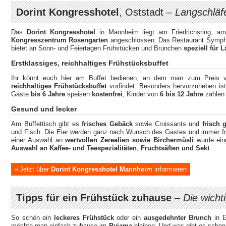
Dorint Kongresshotel
, Oststadt –
Langschläf
Das
Dorint Kongresshotel
in Mannheim liegt am Friedrichsring, a
Kongresszentrum Rosengarten
angeschlossen. Das Restaurant Sympho
bietet an Sonn- und Feiertagen Frühstücken und Brunchen
speziell für 
Erstklassiges, reichhaltiges Frühstücksbuffet
Ihr könnt euch hier am Buffet bedienen, an dem man zum Preis 
reichhaltiges Frühstücksbuffet
vorfindet. Besonders hervorzuheben is
Gäste
bis 6 Jahre
speisen
kostenfrei
, Kinder von
6 bis 12 Jahre
zahlen
Gesund und lecker
Am Buffettisch gibt es
f
risches Gebäck
sowie Croissants und
frisch 
und Fisch. Die Eier werden ganz nach Wunsch des Gastes und immer fri
einer Auswahl an
wertvollen Zerealien sowie Birchermüsli
wurde eing
Auswahl an Kaffee- und Teespezialitäten
,
Fruchtsäften und Sekt
.
Jetzt über
Dorint Kongresshotel Mannheim
informieren
Tipps für ein Frühstück zuhause
–
Die wicht
So schön ein
leckeres Frühstück
oder ein
ausgedehnter Brunch
in E
möchte man einfach zuhause im
Pyjama
bleiben. Und was gibt es scho