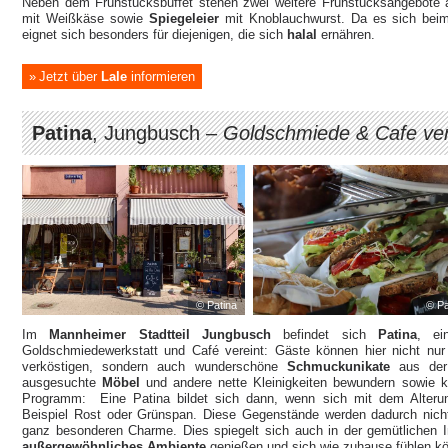
Neben dem Frühstücksbuffet stehen zwei weitere Frühstücksangebote a
mit Weißkäse sowie
Spiegeleier
mit Knoblauchwurst. Da es sich beim
eignet sich besonders für diejenigen, die sich
halal
ernähren.
Jetzt über
Lale
informieren
Patina
, Jungbusch –
Goldschmiede & Cafe ver
© Patina
© Pa
Im
Mannheimer Stadtteil Jungbusch
befindet sich
Patina
, ei
Goldschmiedewerkstatt und Café vereint: Gäste können hier nicht nur
verköstigen, sondern auch wunderschöne
Schmuckunikate
aus der 
ausgesuchte
Möbel
und andere nette Kleinigkeiten bewundern sowie k
Programm: Eine Patina bildet sich dann, wenn sich mit dem Alteru
Beispiel Rost oder Grünspan. Diese Gegenstände werden dadurch nicht
ganz besonderen Charme. Dies spiegelt sich auch in der gemütlichen I
außergewöhnliches Ambiente
genießen und sich wie zuhause fühlen k