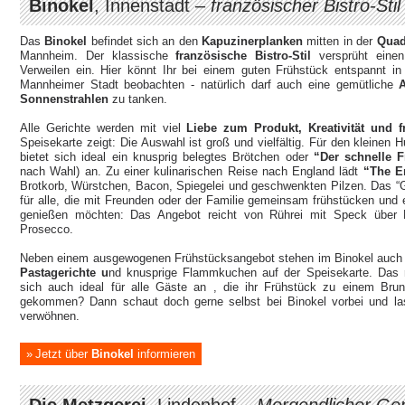
Binokel
, Innenstadt –
französischer Bistro-Stil
Das
Binokel
befindet sich an den
Kapuzinerplanken
mitten in der
Quadr
Mannheim. Der klassische
französische Bistro-Stil
versprüht eine
Verweilen ein. Hier könnt Ihr bei einem guten Frühstück entspannt i
Mannheimer Stadt beobachten - natürlich darf auch eine gemütliche
Sonnenstrahlen
zu tanken.
Alle Gerichte werden mit viel
Liebe zum Produkt, Kreativität und f
Speisekarte zeigt: Die Auswahl ist groß und vielfältig. Für den kleine
bietet sich ideal ein knusprig belegtes Brötchen oder
“Der schnelle F
nach Wahl) an. Zu einer kulinarischen Reise nach England lädt
“The E
Brotkorb, Würstchen, Bacon, Spiegelei und geschwenkten Pilzen. Das “G
für alle, die mit Freunden oder der Familie gemeinsam frühstücken und
genießen möchten: Das Angebot reicht von Rührei mit Speck über F
Prosecco.
Neben einem ausgewogenen Frühstücksangebot stehen im Binokel auch
Pastagerichte u
nd knusprige Flammkuchen auf der Speisekarte. Das 
sich auch ideal für alle Gäste an , die ihr Frühstück zu einem Br
gekommen? Dann schaut doch gerne selbst bei Binokel vorbei und la
verwöhnen.
Jetzt über
Binokel
informieren
Die Metzgerei
, Lindenhof –
Morgendlicher Ge