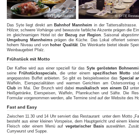
© SYTE Restaurant
© SYTE Restau
Das Syte liegt direkt am
Bahnhof Mannheim
in der Tattersallstrasse
Hölzer, schwere Vorhänge und bewusste farbliche Akzente prägen die Ein
im gleichnamigen Hotel ist der
Bezug zur Region
. Saisonal abgesti
Umgebung Mannheims
prägen die Küche. Das Lokal offeriert seine
hohem Niveau und von
hoher Qualität
. Die Weinkarte bietet ideale Sp
Weinbaugebiet Pfalz.
Frühstück mit Motto
Der Kaffee wird aus einer speziell für das
Syte gerösteten Bohnenm
seine
Frühstücksspecials
, die unter einem
spezifischen Motto
st
angepasstes Buffet anbieten. So gibt es beispielsweise das
Special a
Waffeln, Eierspezialitäten und warmen Gerichten am Ostersonntag
Club
im Mai. Der Brunch wird dabei
musikalisch von einem DJ
unte
Heißgetränke, Eierspeisen, Waffeln, Pfannkuchen und Säfte. Die Rese
Formular vorgenommen werden, alle Termine sind auf der Website des Ho
Fast and Easy
Zwischen 11.30 und 14 Uhr serviert das Restaurant
unter dem Motto „F
besteht aus einer kleinen Vorspeise, dem Hauptgericht und einem klei
Fleisch oder einem Menü auf
vegetarischer Basis
auswählen. Zusätz
Currywurst und Suppe.