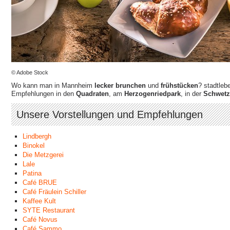
© Adobe Stock
Wo kann man in Mannheim
lecker brunchen
und
frühstücken
? stadtleb
Empfehlungen in den
Quadraten
, am
Herzogenriedpark
, in der
Schwetz
Unsere Vorstellungen und Empfehlungen
Lindbergh
Binokel
Die Metzgerei
Lale
Patina
Café BRUE
Café Fräulein Schiller
Kaffee Kult
SYTE Restaurant
Café Novus
Café Sammo