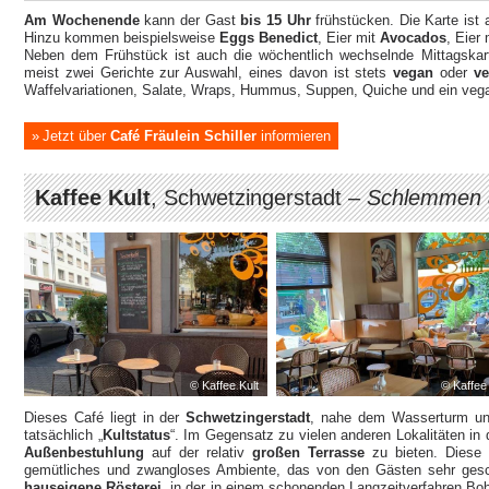
Am Wochenende
kann der Gast
bis 15 Uhr
frühstücken. Die Karte ist
Hinzu kommen beispielsweise
Eggs Benedict
, Eier mit
Avocados
, Eier
Neben dem Frühstück ist auch die wöchentlich wechselnde Mittagskarte
meist zwei Gerichte zur Auswahl, eines davon ist stets
vegan
oder
ve
Waffelvariationen, Salate, Wraps, Hummus, Suppen, Quiche und ein veg
Jetzt über
Café Fräulein Schiller
informieren
Kaffee Kult
, Schwetzingerstadt –
Schlemmen a
© Kaffee Kult
© Kaffee 
Dieses Café liegt in der
Schwetzingerstadt
, nahe dem Wasserturm und
tatsächlich „
Kultstatus
“. Im Gegensatz zu vielen anderen Lokalitäten in
Außenbestuhlung
auf der relativ
großen Terrasse
zu bieten. Diese i
gemütliches und zwangloses Ambiente, das von den Gästen sehr gesc
hauseigene Rösterei
, in der in einem schonenden Langzeitverfahren B