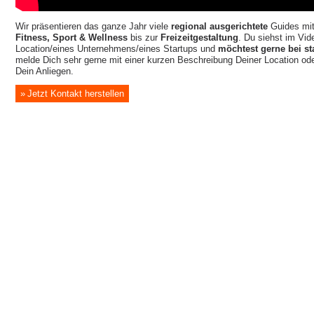
Wir präsentieren das ganze Jahr viele
regional ausgerichtete
Guides mi
Fitness, Sport & Wellness
bis zur
Freizeitgestaltung
. Du siehst im Vide
Location/eines Unternehmens/eines Startups und
möchtest gerne bei st
melde Dich sehr gerne mit einer kurzen Beschreibung Deiner Location o
Dein Anliegen.
Jetzt Kontakt herstellen