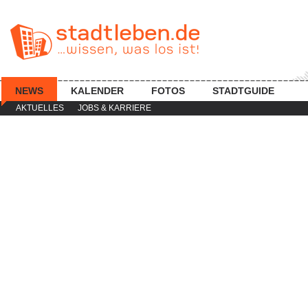
NEWS
KALENDER
FOTOS
STADTGUIDE
AKTUELLES
JOBS & KARRIERE