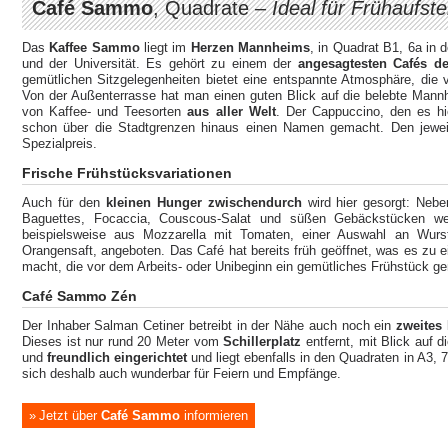
Café Sammo
, Quadrate –
Ideal für Frühaufst
Das
Kaffee Sammo
liegt im
Herzen Mannheims
, in Quadrat B1, 6a in
und der Universität. Es gehört zu einem der
angesagtesten Cafés de
gemütlichen Sitzgelegenheiten bietet eine entspannte Atmosphäre, die 
Von der Außenterrasse hat man einen guten Blick auf die belebte Mann
von Kaffee- und Teesorten
aus aller Welt
. Der Cappuccino, den es hi
schon über die Stadtgrenzen hinaus einen Namen gemacht. Den jewe
Spezialpreis.
Frische Frühstücksvariationen
Auch für den
kleinen Hunger zwischendurch
wird hier gesorgt: Nebe
Baguettes, Focaccia, Couscous-Salat und süßen Gebäckstücken werd
beispielsweise aus Mozzarella mit Tomaten, einer Auswahl an Wurs
Orangensaft, angeboten. Das Café hat bereits früh geöffnet, was es zu e
macht, die vor dem Arbeits- oder Unibeginn ein gemütliches Frühstück g
Café Sammo Zén
Der Inhaber Salman Cetiner betreibt in der Nähe auch noch ein
zweites
Dieses ist nur rund 20 Meter vom
Schillerplatz
entfernt, mit Blick auf d
un
d
freundlich eingerichtet
und liegt ebenfalls in den Quadraten in A3, 
sich deshalb auch wunderbar für Feiern und Empfänge.
Jetzt über
Café Sammo
informieren