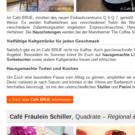
© Café BRUE
© Café 
Im Café BRUE, inmitten des neuen Einkaufszentrums Q 6 Q 7, genießt
Weise. Es werden Kaffeebohnen aus verschiedenen Teilen der Wel
verschiedene Zubereitungsarten angeboten: Espressomaschine, Handf
Verfahren. Die
Hausröstungen
werden bei der Mannheimer The Coffee Sto
Vielfältige Kaltgetränke für jeden Geschmack
Natürlich gibt es im Café BRUE nicht nur Kaffee: Auch geschmackvolle
Angebot. Besonders im Sommer könnt Ihr Euch auf
hausgemachte L
Sorbetsorten
sowie andere Kaltgetränke freuen und erfrischen.
Hausgemachte Torten und Kuchen
Um Euch eine besondere Pause vom Alltag zu gönnen, empfehlen wir 
Diese variieren je nach Saison und können in der Vitrine am Barbereich 
herzhaftes bevorzugt, ist mit den unterschiedlichen
Stullen
und
Panini
be
Jetzt über
Café BRUE
informieren
Café Fräulein Schiller
, Quadrate –
Regional 