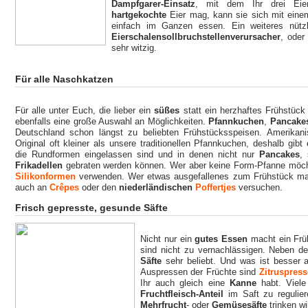
Dampfgarer-Einsatz
, mit dem Ihr drei Eier
hartgekochte
Eier mag, kann sie sich mit ein
einfach im Ganzen essen. Ein weiteres nützl
Eierschalensollbruchstellenverursacher
, ode
sehr witzig.
Für alle Naschkatzen
Für alle unter Euch, die lieber ein
süßes
statt ein herzhaftes Frühstück
ebenfalls eine große Auswahl an Möglichkeiten.
Pfannkuchen
,
Pancak
Deutschland schon längst zu beliebten Frühstücksspeisen. Amerikan
Original oft kleiner als unsere traditionellen Pfannkuchen, deshalb gibt
die Rundformen eingelassen sind und in denen nicht nur
Pancakes
,
Frikadellen
gebraten werden können. Wer aber keine Form-Pfanne möc
Silikonformen
verwenden. Wer etwas ausgefallenes zum Frühstück m
auch an
Crêpes
oder den
niederländischen
Poffertjes
versuchen.
Frisch gepresste, gesunde Säfte
Nicht nur ein
gutes Essen
macht ein Frü
sind nicht zu vernachlässigen. Neben 
Säfte
sehr beliebt. Und was ist besser 
Auspressen der Früchte sind
Zitruspres
Ihr auch gleich eine
Kanne
habt. Viel
Fruchtfleisch-Anteil
im Saft zu regulier
Mehrfrucht
- oder
Gemüsesäfte
trinken wi