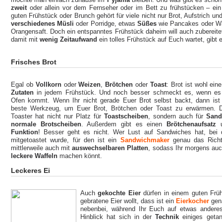
zweit
oder allein vor dem Fernseher oder im Bett zu frühstücken – ei
guten Frühstück oder Brunch gehört für viele nicht nur Brot, Aufstrich u
verschiedenes Müsli
oder Porridge, etwas
Süßes
wie Pancakes oder W
Orangensaft. Doch ein entspanntes Frühstück daheim will auch zubereit
damit mit
wenig Zeitaufwand
ein tolles Frühstück auf Euch wartet, gibt 
Frisches Brot
Egal ob
Vollkorn
oder
Weizen
,
Brötchen
oder
Toast
: Brot ist wohl ein
Zutaten
in jedem Frühstück. Und noch besser schmeckt es, wenn e
Ofen kommt. Wenn Ihr nicht gerade Euer Brot selbst backt, dann ist
beste Werkzeug, um Euer Brot, Brötchen oder Toast zu erwärmen. De
Toaster hat nicht nur Platz für
Toastscheiben
, sondern auch für
Sand
normale Brotscheiben
. Außerdem gibt es einen
Brötchenaufsatz
Funktion
! Besser geht es nicht. Wer Lust auf Sandwiches hat, bei
mitgetoastet wurde, für den ist ein
Sandwichmaker
genau das Richt
mittlerweile auch mit
auswechselbaren Platten
, sodass Ihr morgens au
leckere Waffeln
machen könnt.
Leckeres Ei
Auch
gekochte Eier
dürfen in einem guten Früh
gebratene Eier wollt, dass ist ein
Eierkocher
gen
nebenbei, während Ihr Euch auf etwas anderes
Hinblick hat sich in der
Technik
einiges getan