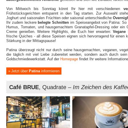
Von Mittwoch bis Sonntag könnt Ihr hier mit verschiedenen
veg
Frühstücksgerichten entspannt in den Tag starten. Zur Auswahl ste
Joghurt und saisonalen Früchten oder saisonal unterschiedliche
Overnigh
Ihr zudem leckere
belegte Schnitten
im Speiseangebot von Patina: So k
Humus, Tomaten, und hausgemachtem Granatapfel-Dressing oder ein Ca
Creme genießen. Weitere Highlights, die Euch hier erwarten:
Vegane 
frische Quiches - all diese Speisen eignen sich hervorragend für einen 
Stärkung in der Mittagspause!
Patina überzeugt nicht nur durch seine hausgemachten, veganen, veget
die täglich mit viel Liebe zubereitet werden, sondern auch durch sei
Goldschmiedewerkstatt. Auf der
Homepage
findet Ihr weitere Information
Jetzt über
Patina
informieren
Café BRUE
, Quadrate –
Im Zeichen des Kaffe