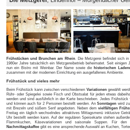
© Die Metzgerei
© Die Metzg
Frühstücken und Brunchen am Rhein
. Die Metzgerei befindet sich i
1980er Jahre tatsächlich ein Metzgereibetrieb beheimatet. Seit einigen 
nun ein Bistro mit Weinbar. Der Name sowie die
historischen Lade
zusammen mit der modernen Einrichtung ein ausgefallenes Ambiente.
Frühstück und vieles mehr
Beim Frühstück kann zwischen verschiedenen
Variationen
gewählt werd
Rühr- oder Spiegelei sowie Fisch und Obstsalat für jeden etwas dabei
werden und sind ausführlich in der Karte beschrieben. Jedes Frühstück w
und können auch für 2 Personen bestellt werden. An
Sonntagen
wird zu
mit Brezeln und süßem Senf angeboten. Neben dem
vielfältigen Früh
Freitag ein täglich wechselndes attraktives Mittagsmenü inklusive Ge
Uhr bestellt werden kann. Auf der regulären Speisekarte stehen außerd
Flammkuchen, Käsevariationen und saisonale Suppen. Für den
Nachmittagskaffee
gibt es eine ansprechende Auswahl an Kuchen, Torte