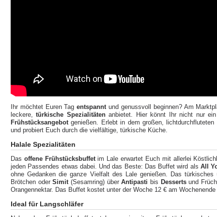
Ihr möchtet Euren Tag
entspannt
und genussvoll beginnen? Am Marktpla
leckere,
türkische Spezialitäten
anbietet. Hier könnt Ihr nicht nur ei
Frühstücksangebot
genießen. Erlebt in dem großen, lichtdurchflutete
und probiert Euch durch die vielfältige, türkische Küche.
Halale Spezialitäten
Das
offene Frühstücksbuffet
im Lale erwartet Euch mit allerlei Köstlich
jeden Passendes etwas dabei. Und das Beste: Das Buffet wird als
All Y
ohne Gedanken die ganze Vielfalt des Lale genießen. Das türkisches u
Brötchen oder
Simit
(Sesamring) über
Antipasti
bis
Desserts
und Früc
Orangennektar. Das Buffet kostet unter der Woche 12 € am Wochenende 
Ideal für Langschläfer