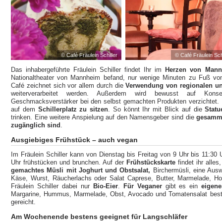
© Café Fräulein Schiller
© Café Fräulein Sch
Das inhabergeführte Fräulein Schiller findet Ihr im
Herzen von Mann
Nationaltheater von Mannheim befand, nur wenige Minuten zu Fuß vo
Café zeichnet sich vor allem durch die
Verwendung von regionalen un
weiterverarbeitet werden. Außerdem wird bewusst auf Konser
Geschmacksverstärker bei den selbst gemachten Produkten verzichtet.
auf dem
Schillerplatz zu sitzen
. So könnt Ihr mit Blick auf die
Statu
trinken. Eine weitere Anspielung auf den Namensgeber sind die
gesamme
zugänglich sind
.
Ausgiebiges Frühstück – auch vegan
Im Fräulein Schiller kann von Dienstag bis Freitag von 9 Uhr bis 11:
Uhr frühstücken und brunchen. Auf der
Frühstückskarte
findet ihr alle
gemachtes Müsli mit Joghurt und Obstsalat,
Birchermüsli, eine Aus
Käse, Wurst, Räucherlachs oder Salat Caprese, Butter, Marmelade, 
Fräulein Schiller dabei nur
Bio-Eier
.
Für Veganer
gibt es ein
eigen
Margarine, Hummus, Marmelade, Obst, Avocado und Tomatensalat best
gereicht.
Am Wochenende bestens geeignet für Langschläfer