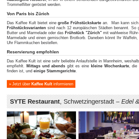
Trommelfilter geröstet werden.
Von Paris bis Zürich
Das Kaffee Kult bietet eine
große Frühstückskarte
an. Man kann sich
Frühstücksvarianten
sind nach 12 europäischen Städten benannt. So 
Butter und Marmelade oder das
Frühstück "Zürich"
mit wahlweise Rühr-
Marmelade und einen gemischten Brotkorb. Daneben könnt Ihr Waffeln, 
Uhr Flammkuchen bestellen.
Reservierung empfohlen
Das Kaffee Kult ist eine sehr beliebte Anlaufstelle in Mannheim, wesha
empfiehlt.
Mittags und abends
gibt es eine
kleine Wochenkarte
, die
finden ist, und
einige Stammgerichte
.
Jetzt über
Kaffee Kult
informieren
SYTE Restaurant
, Schwetzingerstadt –
Edel &