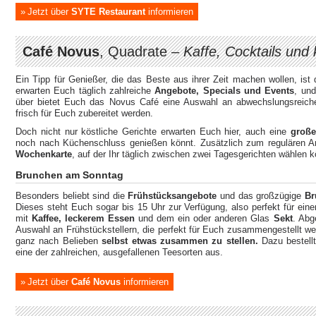
Jetzt über
SYTE Restaurant
informieren
Café Novus
, Quadrate –
Kaffe, Cocktails und
Ein Tipp für Genießer, die das Beste aus ihrer Zeit machen wollen, ist
erwarten Euch täglich zahlreiche
Angebote, Specials und Events
, un
über bietet Euch das Novus Café eine Auswahl an abwechslungsreichen
frisch für Euch zubereitet werden.
Doch nicht nur köstliche Gerichte erwarten Euch hier, auch eine
große
noch nach Küchenschluss genießen könnt. Zusätzlich zum regulären A
Wochenkarte
, auf der Ihr täglich zwischen zwei Tagesgerichten wählen 
Brunchen am Sonntag
Besonders beliebt sind die
Frühstücksangebote
und das großzügige
Br
Dieses steht Euch sogar bis 15 Uhr zur Verfügung, also perfekt für e
mit
Kaffee, leckerem Essen
und dem ein oder anderen Glas
Sekt
. Abg
Auswahl an Frühstückstellern, die perfekt für Euch zusammengestellt we
ganz nach Belieben
selbst etwas zusammen zu stellen.
Dazu bestellt
eine der zahlreichen, ausgefallenen Teesorten aus.
Jetzt über
Café Novus
informieren