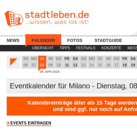
NEWS
KALENDER
FOTOS
STADTGUIDE
ÜBERSICHT
TIPPS
FESTIVALS
KONZERTE
MES
SO
MO
DI
MI
DO
FR
SA
SO
MO
DI
MI
DO
FR
SA
06
07
08
09
10
11
12
13
14
15
16
17
18
19
08. APR 2025
Eventkalender für Milano - Dienstag, 0
Kalendereinträge älter als 15 Tage werden
und sind ggf. nur noch auf Anfr
EVENTS EINTRAGEN