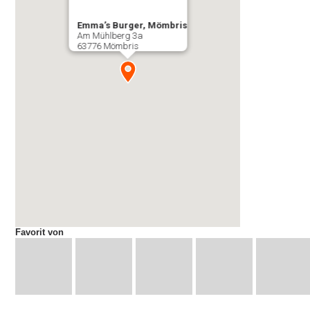
Emma’s Burger, Mömbris
Am Mühlberg 3a
63776 Mömbris
Favorit von