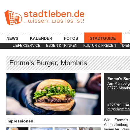
NEWS
KALENDER
FOTOS
STADTGUIDE
LIEFERSERVICE
ESSEN & TRINKEN
KULTUR & FREIZEIT
DIE
Emma’s Burger, Mömbris
Emma’s Bur
Am Mühlberg
63776 Mömbr
info@emmas-
https://emma
Wir Emma’s 
Impressionen
Aschaffenburg
begeister. Was