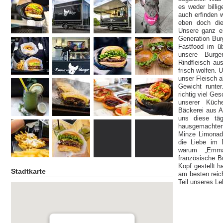
es weder billig
auch erfinden 
eben doch die
Unsere ganz e
Generation Bur
Fastfood im üb
unsere Burge
Rindfleisch au
frisch wolfen. 
unser Fleisch a
Gewicht runte
richtig viel Ge
unserer Küch
Bäckerei aus A
uns diese täg
hausgemachte
Minze Limonad
die Liebe im
warum „Emma
französische B
Kopf gestellt h
Stadtkarte
am besten reich
Teil unseres Le