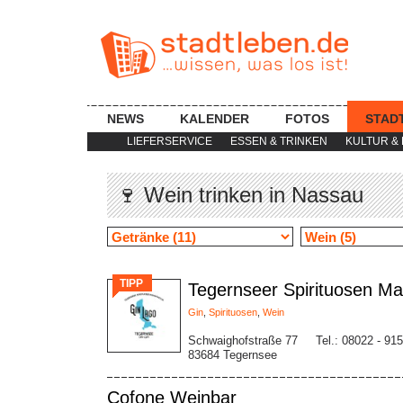
NEWS
KALENDER
FOTOS
STAD
LIEFERSERVICE
ESSEN & TRINKEN
KULTUR & 
🍷 Wein trinken in Nassau
TIPP
Tegernseer Spirituosen Ma
Gin
,
Spirituosen
,
Wein
Schwaighofstraße 77
Tel.: 08022 - 91
83684 Tegernsee
Cofone Weinbar