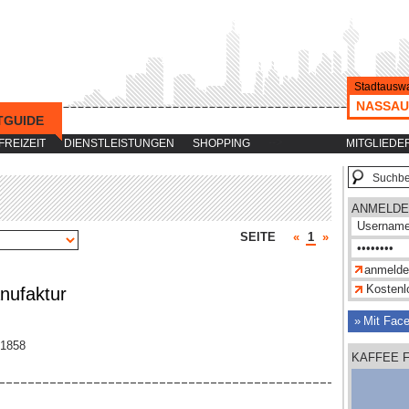
Stadtauswa
NASSAU
TGUIDE
-->
FREIZEIT
DIENSTLEISTUNGEN
SHOPPING
MITGLIEDE
ANMELDE
SEITE
«
1
»
Kostenlo
nufaktur
Mit Fac
51858
KAFFEE 