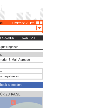
hl:
Umkreis: 25 km
R SUCHEN
KONTAKT
N
s registrieren
ebook anmelden
FÜR ZUHAUSE