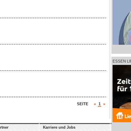
ESSEN L
SEITE
«
1
»
rtner
Karriere und Jobs
Unterne