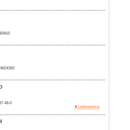
660910
2 9024393
o
37 48-0
Lieferservice
H