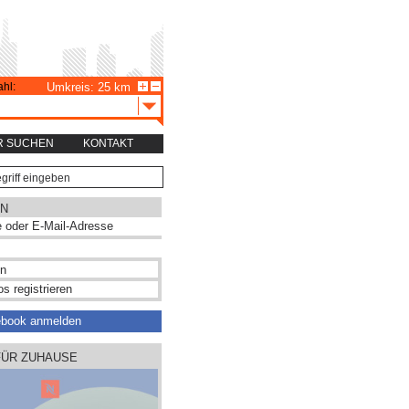
hl:
Umkreis: 25 km
R SUCHEN
KONTAKT
N
s registrieren
ebook anmelden
FÜR ZUHAUSE