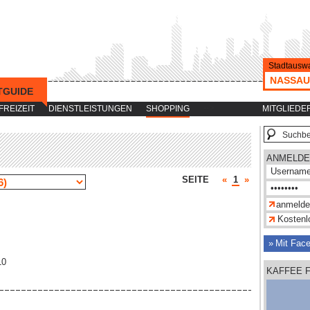
Stadtauswa
NASSAU
TGUIDE
-->
FREIZEIT
DIENSTLEISTUNGEN
SHOPPING
MITGLIEDE
ANMELDE
SEITE
«
1
»
Kostenlo
Mit Fac
10
KAFFEE 