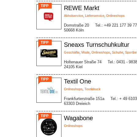
TIPP
REWE Markt
Abholservice
,
Lieferservice
,
Onlineshops
Domstraße 20
Tel.: +49 221 177 39 7
50668 Köln
TIPP
Sneaxs Turnschuhkultur
Geschäfte
,
Mode
,
Onlineshops
,
Schuhe
,
Sportbe
Holtenauer Straße 74
Tel.: 0431 - 983
24105 Kiel
TIPP
Textil One
Onlineshops
,
Textildruck
Frankfurterstraße 151a
Tel.: + 49 6103
63303 Dreieich
TIPP
Wagabone
Onlineshops