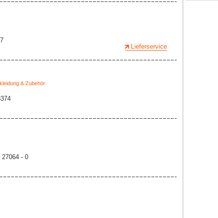
77
Lieferservice
kleidung & Zubehör
8374
 27064 - 0