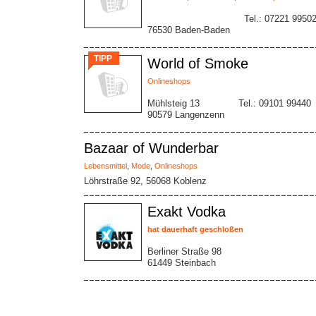
Tel.: 07221 9950
76530 Baden-Baden
TIPP
World of Smoke
Onlineshops
Mühlsteig 13
Tel.: 09101 99440
90579 Langenzenn
Bazaar of Wunderbar
Lebensmittel
,
Mode
,
Onlineshops
Löhrstraße 92, 56068 Koblenz
Exakt Vodka
hat dauerhaft geschloßen
Berliner Straße 98
61449 Steinbach