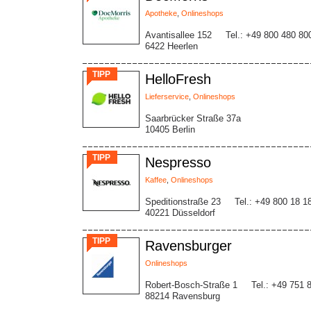
Apotheke
,
Onlineshops
Avantisallee 152
Tel.: +49 800 480 80
6422 Heerlen
TIPP
HelloFresh
Lieferservice
,
Onlineshops
Saarbrücker Straße 37a
10405 Berlin
TIPP
Nespresso
Kaffee
,
Onlineshops
Speditionstraße 23
Tel.: +49 800 18 1
40221 Düsseldorf
TIPP
Ravensburger
Onlineshops
Robert-Bosch-Straße 1
Tel.: +49 751 
88214 Ravensburg