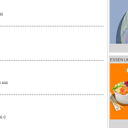
00
ESSEN L
8 444
86 0