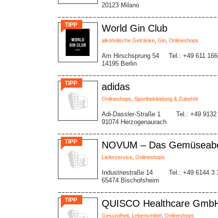
20123 Milano
TIPP
World Gin Club
alkoholische Getränke
,
Gin
,
Onlineshops
Am Hirschsprung 54
Tel.: +49 611 16
14195 Berlin
TIPP
adidas
Onlineshops
,
Sportbekleidung & Zubehör
Adi-Dassler-Straße 1
Tel.: +49 913
91074 Herzogenaurach
TIPP
NOVUM – Das Gemüseab
Lieferservice
,
Onlineshops
Industriestraße 14
Tel.: +49 6144 3 
65474 Bischofsheim
TIPP
QUISCO Healthcare Gmb
Gesundheit
,
Lebensmittel
,
Onlineshops