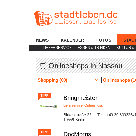
NEWS
KALENDER
FOTOS
STAD
LIEFERSERVICE
ESSEN & TRINKEN
KULTUR & 
🛒 Onlineshops in Nassau
TIPP
Bringmeister
Lieferservice
,
Onlineshops
Birkenstraße 22
Tel.: +49 30 8093254
10559 Berlin
TIPP
DocMorris