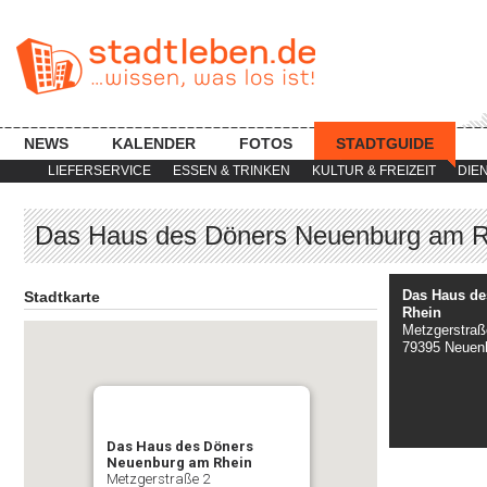
NEWS
KALENDER
FOTOS
STADTGUIDE
LIEFERSERVICE
ESSEN & TRINKEN
KULTUR & FREIZEIT
DIE
Das Haus des Döners Neuenburg am R
Das Haus d
Stadtkarte
Rhein
Metzgerstraß
79395 Neuen
Das Haus des Döners
Neuenburg am Rhein
Metzgerstraße 2