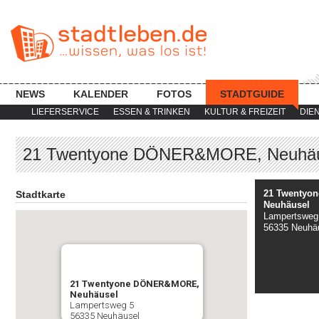
NEWS
KALENDER
FOTOS
STADTGUIDE
LIEFERSERVICE
ESSEN & TRINKEN
KULTUR & FREIZEIT
DIE
21 Twentyone DÖNER&MORE, Neuhäu
21 Twentyo
Stadtkarte
Neuhäusel
Lampertsweg
56335 Neuhä
21 Twentyone DÖNER&MORE,
Neuhäusel
Lampertsweg 5
56335 Neuhäusel