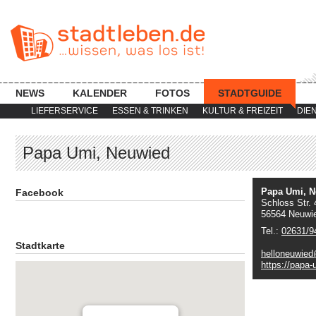
NEWS
KALENDER
FOTOS
STADTGUIDE
LIEFERSERVICE
ESSEN & TRINKEN
KULTUR & FREIZEIT
DIE
Papa Umi, Neuwied
Papa Umi, 
Facebook
Schloss Str. 
56564 Neuwi
Tel.:
02631/9
Stadtkarte
helloneuwie
https://papa-