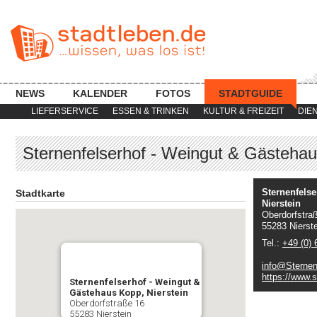
NEWS
KALENDER
FOTOS
STADTGUIDE
LIEFERSERVICE
ESSEN & TRINKEN
KULTUR & FREIZEIT
DIE
Sternenfelserhof - Weingut & Gästehau
Sternenfels
Stadtkarte
Nierstein
Oberdorfstra
55283 Nierste
Tel.:
+49 (0) 
info@Sternen
https://www.s
Sternenfelserhof - Weingut &
Gästehaus Kopp, Nierstein
Oberdorfstraße 16
55283 Nierstein