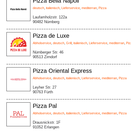
Pizza Bella Napoli
deutsch
,
italienisch
,
Lieferservice
,
mediterran
,
Pizza
Laufamholzstr. 122a
90482 Nürnberg
Pizza de Luxe
Abholservice
,
deutsch
,
Grill
,
italienisch
,
Lieferservice
,
mediterran
,
Piz
Nürnberger Str. 46
90513 Zirndorf
Pizza Oriental Express
Abholservice
,
deutsch
,
italienisch
,
Lieferservice
,
mediterran
,
Pizza
Leyher Str. 27
90763 Fürth
Pizza Pal
Abholservice
,
deutsch
,
italienisch
,
Lieferservice
,
mediterran
,
Pizza
Drausnickstr. 1F
91052 Erlangen