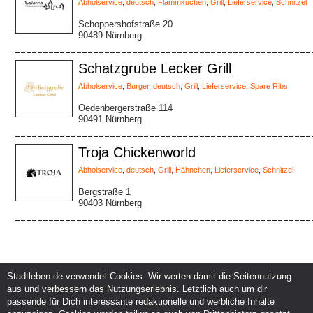
Abholservice
,
deutsch
,
Flammkuchen
,
Grill
,
Lieferservice
,
Schnitzel
Schoppershofstraße 20
90489 Nürnberg
Schatzgrube Lecker Grill
Abholservice
,
Burger
,
deutsch
,
Grill
,
Lieferservice
,
Spare Ribs
Oedenbergerstraße 114
90491 Nürnberg
Troja Chickenworld
Abholservice
,
deutsch
,
Grill
,
Hähnchen
,
Lieferservice
,
Schnitzel
Bergstraße 1
90403 Nürnberg
Stadtleben.de verwendet Cookies. Wir werten damit die Seitennutzung
aus und verbessern das Nutzungserlebnis. Letztlich auch um dir
Service und Support
Kunden und Partner
passende für Dich interessante redaktionelle und werbliche Inhalte
Kontakt
Events eintragen