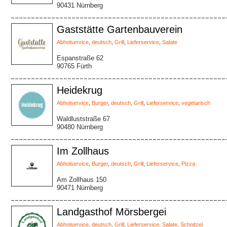
90431 Nürnberg
Gaststätte Gartenbauverein
Abholservice
,
deutsch
,
Grill
,
Lieferservice
,
Salate
Espanstraße 62
90765 Fürth
Heidekrug
Abholservice
,
Burger
,
deutsch
,
Grill
,
Lieferservice
,
vegetarisch
Waldluststraße 67
90480 Nürnberg
Im Zollhaus
Abholservice
,
Burger
,
deutsch
,
Grill
,
Lieferservice
,
Pizza
Am Zollhaus 150
90471 Nürnberg
Landgasthof Mörsbergei
Abholservice
,
deutsch
,
Grill
,
Lieferservice
,
Salate
,
Schnitzel