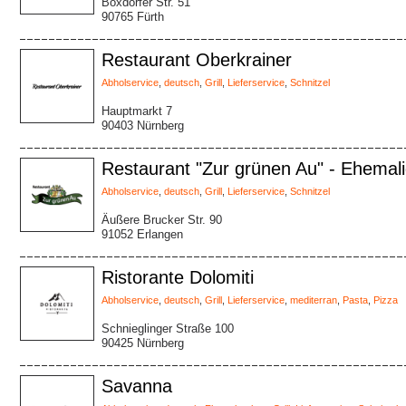
Boxdorfer Str. 51
90765 Fürth
Restaurant Oberkrainer
Abholservice
,
deutsch
,
Grill
,
Lieferservice
,
Schnitzel
Hauptmarkt 7
90403 Nürnberg
Restaurant "Zur grünen Au" - Ehemal
Abholservice
,
deutsch
,
Grill
,
Lieferservice
,
Schnitzel
Äußere Brucker Str. 90
91052 Erlangen
Ristorante Dolomiti
Abholservice
,
deutsch
,
Grill
,
Lieferservice
,
mediterran
,
Pasta
,
Pizza
Schnieglinger Straße 100
90425 Nürnberg
Savanna