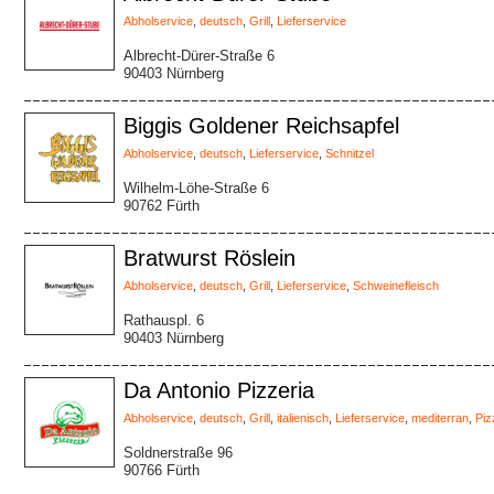
Abholservice
,
deutsch
,
Grill
,
Lieferservice
Albrecht-Dürer-Straße 6
90403 Nürnberg
Biggis Goldener Reichsapfel
Abholservice
,
deutsch
,
Lieferservice
,
Schnitzel
Wilhelm-Löhe-Straße 6
90762 Fürth
Bratwurst Röslein
Abholservice
,
deutsch
,
Grill
,
Lieferservice
,
Schweinefleisch
Rathauspl. 6
90403 Nürnberg
Da Antonio Pizzeria
Abholservice
,
deutsch
,
Grill
,
italienisch
,
Lieferservice
,
mediterran
,
Piz
Soldnerstraße 96
90766 Fürth