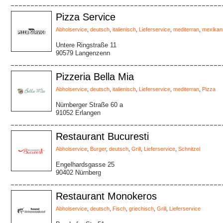
Pizza Service
Abholservice
,
deutsch
,
italienisch
,
Lieferservice
,
mediterran
,
mexikan
Untere Ringstraße 11
90579 Langenzenn
Pizzeria Bella Mia
Abholservice
,
deutsch
,
italienisch
,
Lieferservice
,
mediterran
,
Pizza
Nürnberger Straße 60 a
91052 Erlangen
Restaurant Bucuresti
Abholservice
,
Burger
,
deutsch
,
Grill
,
Lieferservice
,
Schnitzel
Engelhardsgasse 25
90402 Nürnberg
Restaurant Monokeros
Abholservice
,
deutsch
,
Fisch
,
griechisch
,
Grill
,
Lieferservice