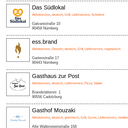
Das Südlokal
Abholservice
,
deutsch
,
Grill
,
Lieferservice
,
Schnitzel
Galvanistraße 10
90459 Nürnberg
ess.brand
Abholservice
,
Dessert
,
deutsch
,
Grill
,
Lieferservice
,
vegetarisch
Gartenstraße 17
90443 Nürnberg
Gasthaus zur Post
Abholservice
,
deutsch
,
Lieferservice
,
Pizza
,
Salate
Brandstätterstr. 1
90556 Cadolzburg
Gasthof Mouzaki
Abholservice
,
deutsch
,
griechisch
,
Grill
,
Gyros
,
Lieferservice
,
medite
Alte Wallensteinstraße 158