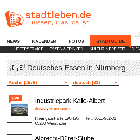
NEWS
KALENDER
FOTOS
STADTGUIDE
LIEFERSERVICE
ESSEN & TRINKEN
KULTUR & FREIZEIT
DIE
🇩🇪 Deutsches Essen in Nürnberg
TIPP
Industriepark Kalle-Albert
deutsch
,
Vermietungen
Rheingaustraße 190-196
Tel.: 0611-962-01
65203 Wiesbaden
Albrecht-Dürer-Stube