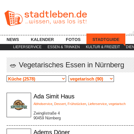
NEWS
KALENDER
FOTOS
STADTGUIDE
LIEFERSERVICE
ESSEN & TRINKEN
KULTUR & FREIZEIT
DIE
🥗 Vegetarisches Essen in Nürnberg
Ada Simit Haus
Abholservice
,
Dessert
,
Frühstücken
,
Lieferservice
,
vegetarisch
Zwinglistraße 4
90459 Nürnberg
Adems Döner