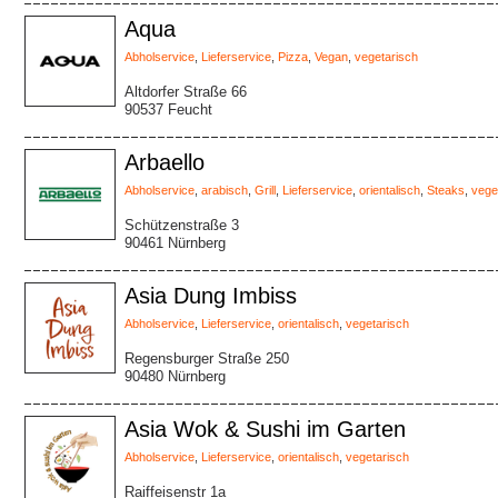
Aqua
Abholservice
,
Lieferservice
,
Pizza
,
Vegan
,
vegetarisch
Altdorfer Straße 66
90537 Feucht
Arbaello
Abholservice
,
arabisch
,
Grill
,
Lieferservice
,
orientalisch
,
Steaks
,
vege
Schützenstraße 3
90461 Nürnberg
Asia Dung Imbiss
Abholservice
,
Lieferservice
,
orientalisch
,
vegetarisch
Regensburger Straße 250
90480 Nürnberg
Asia Wok & Sushi im Garten
Abholservice
,
Lieferservice
,
orientalisch
,
vegetarisch
Raiffeisenstr 1a