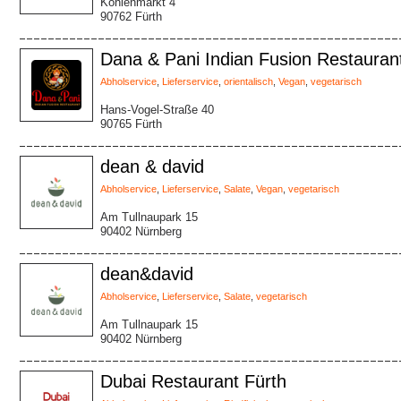
Kohlenmarkt 4
90762 Fürth
Dana & Pani Indian Fusion Restauran
Abholservice
,
Lieferservice
,
orientalisch
,
Vegan
,
vegetarisch
Hans-Vogel-Straße 40
90765 Fürth
dean & david
Abholservice
,
Lieferservice
,
Salate
,
Vegan
,
vegetarisch
Am Tullnaupark 15
90402 Nürnberg
dean&david
Abholservice
,
Lieferservice
,
Salate
,
vegetarisch
Am Tullnaupark 15
90402 Nürnberg
Dubai Restaurant Fürth