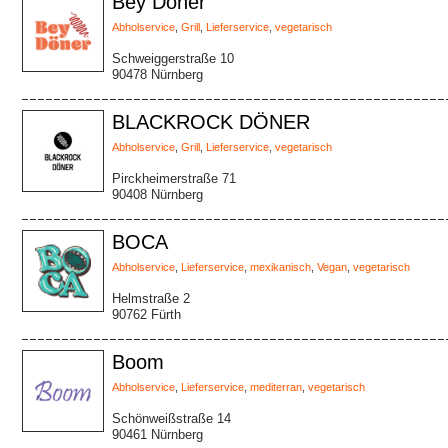
Bey Döner
Abholservice
,
Grill
,
Lieferservice
,
vegetarisch
Schweiggerstraße 10
90478 Nürnberg
BLACKROCK DÖNER
Abholservice
,
Grill
,
Lieferservice
,
vegetarisch
Pirckheimerstraße 71
90408 Nürnberg
BOCA
Abholservice
,
Lieferservice
,
mexikanisch
,
Vegan
,
vegetarisch
Helmstraße 2
90762 Fürth
Boom
Abholservice
,
Lieferservice
,
mediterran
,
vegetarisch
Schönweißstraße 14
90461 Nürnberg