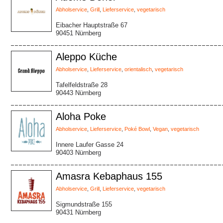
Abholservice
,
Grill
,
Lieferservice
,
vegetarisch
Eibacher Hauptstraße 67
90451 Nürnberg
Aleppo Küche
Abholservice
,
Lieferservice
,
orientalisch
,
vegetarisch
Tafelfeldstraße 28
90443 Nürnberg
Aloha Poke
Abholservice
,
Lieferservice
,
Poké Bowl
,
Vegan
,
vegetarisch
Innere Laufer Gasse 24
90403 Nürnberg
Amasra Kebaphaus 155
Abholservice
,
Grill
,
Lieferservice
,
vegetarisch
Sigmundstraße 155
90431 Nürnberg