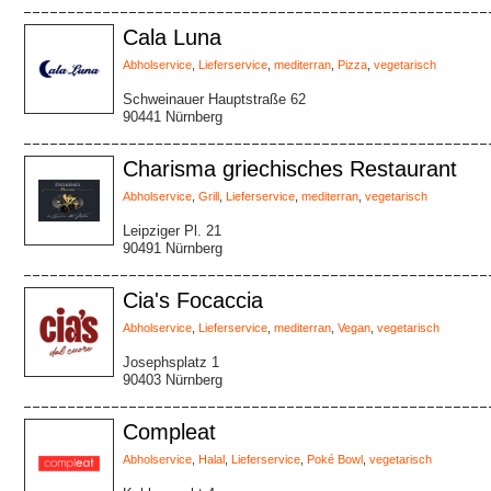
Cala Luna
Abholservice
,
Lieferservice
,
mediterran
,
Pizza
,
vegetarisch
Schweinauer Hauptstraße 62
90441 Nürnberg
Charisma griechisches Restaurant
Abholservice
,
Grill
,
Lieferservice
,
mediterran
,
vegetarisch
Leipziger Pl. 21
90491 Nürnberg
Cia's Focaccia
Abholservice
,
Lieferservice
,
mediterran
,
Vegan
,
vegetarisch
Josephsplatz 1
90403 Nürnberg
Compleat
Abholservice
,
Halal
,
Lieferservice
,
Poké Bowl
,
vegetarisch