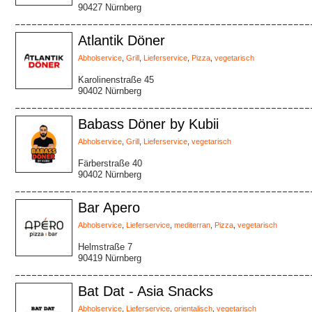
90427 Nürnberg
Atlantik Döner
Abholservice
,
Grill
,
Lieferservice
,
Pizza
,
vegetarisch
Karolinenstraße 45
90402 Nürnberg
Babass Döner by Kubii
Abholservice
,
Grill
,
Lieferservice
,
vegetarisch
Färberstraße 40
90402 Nürnberg
Bar Apero
Abholservice
,
Lieferservice
,
mediterran
,
Pizza
,
vegetarisch
Helmstraße 7
90419 Nürnberg
Bat Dat - Asia Snacks
Abholservice
,
Lieferservice
,
orientalisch
,
vegetarisch