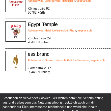
Abholservice
,
Lieferservice
,
Rindfleisch
,
vegetarisch
Königstraße 92
90762 Fürth
Egypt Temple
Abholservice
,
Halal
,
Lieferservice
,
Pizza
,
vegetarisch
Zufuhrstraße 29
90443 Nürnberg
ess.brand
Abholservice
,
Dessert
,
deutsch
,
Grill
,
Lieferservice
,
vegetarisch
Gartenstraße 17
90443 Nürnberg
Stadtleben.de verwendet Cookies. Wir werten damit die Seitennutzung
aus und verbessern das Nutzungserlebnis. Letztlich auch um dir
Service und Support
Kunden und Partner
passende für Dich interessante redaktionelle und werbliche Inhalte
Kontakt
Events eintragen