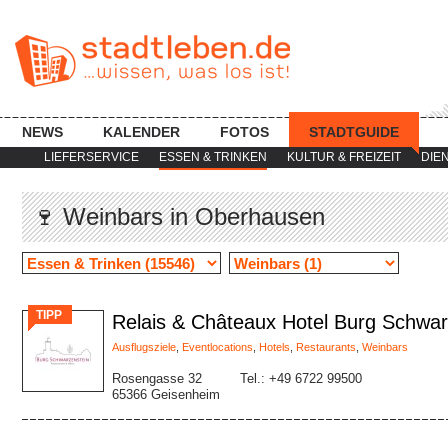
NEWS
KALENDER
FOTOS
STADTGUIDE
LIEFERSERVICE
ESSEN & TRINKEN
KULTUR & FREIZEIT
DIE
🍷 Weinbars in Oberhausen
TIPP
Relais & Châteaux Hotel Burg Schwar
Ausflugsziele
,
Eventlocations
,
Hotels
,
Restaurants
,
Weinbars
Rosengasse 32
Tel.: +49 6722 99500
65366 Geisenheim