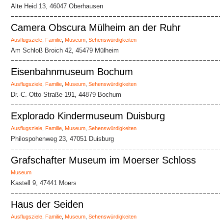
Alte Heid 13, 46047 Oberhausen
Camera Obscura Mülheim an der Ruhr
Ausflugsziele
,
Familie
,
Museum
,
Sehenswürdigkeiten
Am Schloß Broich 42, 45479 Mülheim
Eisenbahnmuseum Bochum
Ausflugsziele
,
Familie
,
Museum
,
Sehenswürdigkeiten
Dr.-C.-Otto-Straße 191, 44879 Bochum
Explorado Kindermuseum Duisburg
Ausflugsziele
,
Familie
,
Museum
,
Sehenswürdigkeiten
Philospohenweg 23, 47051 Duisburg
Grafschafter Museum im Moerser Schloss
Museum
Kastell 9, 47441 Moers
Haus der Seiden
Ausflugsziele
,
Familie
,
Museum
,
Sehenswürdigkeiten