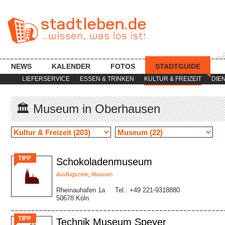
NEWS
KALENDER
FOTOS
STADTGUIDE
LIEFERSERVICE
ESSEN & TRINKEN
KULTUR & FREIZEIT
DIE
🏛 Museum in Oberhausen
TIPP
Schokoladenmuseum
Ausflugsziele
,
Museum
Rheinauhafen 1a
Tel.: +49 221-9318880
50678 Köln
TIPP
Technik Museum Speyer