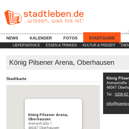
NEWS
KALENDER
FOTOS
STADTGUIDE
LIEFERSERVICE
ESSEN & TRINKEN
KULTUR & FREIZEIT
DIE
König Pilsener Arena, Oberhausen
König Pilse
Stadtkarte
Arenastraße 
46047 Oberh
Tel.:
0208-82
info@koenig-
König Pilsener Arena,
Oberhausen
Arenastraße 1
46047 Oberhausen