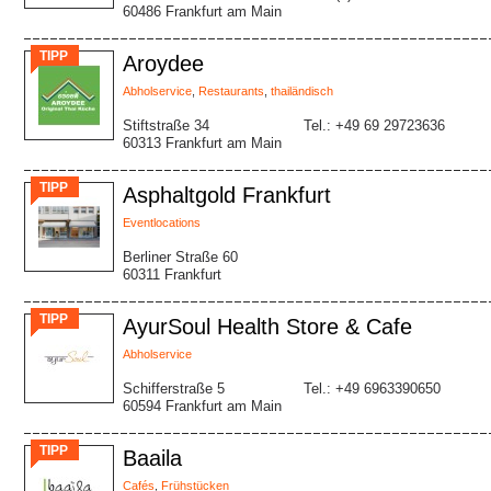
60486 Frankfurt am Main
TIPP
Aroydee
Abholservice
,
Restaurants
,
thailändisch
Stiftstraße 34
Tel.: +49 69 29723636
60313 Frankfurt am Main
TIPP
Asphaltgold Frankfurt
Eventlocations
Berliner Straße 60
60311 Frankfurt
TIPP
AyurSoul Health Store & Cafe
Abholservice
Schifferstraße 5
Tel.: +49 6963390650
60594 Frankfurt am Main
TIPP
Baaila
Cafés
,
Frühstücken