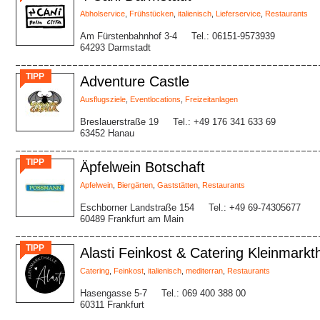
Abholservice
,
Frühstücken
,
italienisch
,
Lieferservice
,
Restaurants
Am Fürstenbahnhof 3-4
Tel.: 06151-9573939
64293 Darmstadt
TIPP
Adventure Castle
Ausflugsziele
,
Eventlocations
,
Freizeitanlagen
Breslauerstraße 19
Tel.: +49 176 341 633 69
63452 Hanau
TIPP
Äpfelwein Botschaft
Apfelwein
,
Biergärten
,
Gaststätten
,
Restaurants
Eschborner Landstraße 154
Tel.: +49 69-74305677
60489 Frankfurt am Main
TIPP
Alasti Feinkost & Catering Kleinmarkth
Catering
,
Feinkost
,
italienisch
,
mediterran
,
Restaurants
Hasengasse 5-7
Tel.: 069 400 388 00
60311 Frankfurt