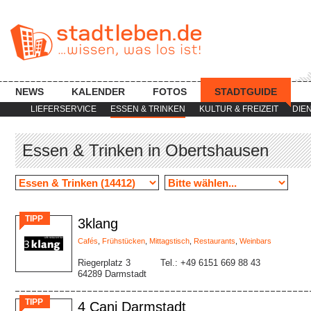
NEWS
KALENDER
FOTOS
STADTGUIDE
LIEFERSERVICE
ESSEN & TRINKEN
KULTUR & FREIZEIT
DIE
Essen & Trinken in Obertshausen
TIPP
3klang
Cafés
,
Frühstücken
,
Mittagstisch
,
Restaurants
,
Weinbars
Riegerplatz 3
Tel.: +49 6151 669 88 43
64289 Darmstadt
TIPP
4 Cani Darmstadt