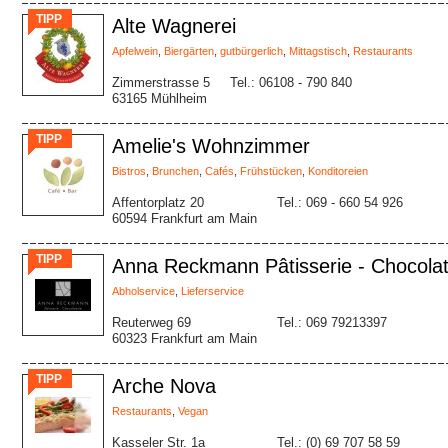
TIPP
Alte Wagnerei
Apfelwein
,
Biergärten
,
gutbürgerlich
,
Mittagstisch
,
Restaurants
Zimmerstrasse 5
Tel.: 06108 - 790 840
63165 Mühlheim
TIPP
Amelie's Wohnzimmer
Bistros
,
Brunchen
,
Cafés
,
Frühstücken
,
Konditoreien
Affentorplatz 20
Tel.: 069 - 660 54 926
60594 Frankfurt am Main
TIPP
Anna Reckmann Pâtisserie - Chocolat
Abholservice
,
Lieferservice
Reuterweg 69
Tel.: 069 79213397
60323 Frankfurt am Main
TIPP
Arche Nova
Restaurants
,
Vegan
Kasseler Str. 1a
Tel.: (0) 69 707 58 59