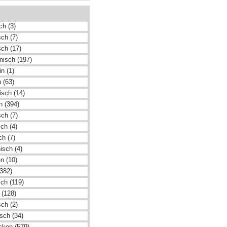
ch (3)
ch (7)
sch (17)
nisch (197)
n (1)
 (63)
isch (14)
h (394)
sch (7)
ch (4)
ch (7)
nisch (4)
n (10)
(382)
ch (119)
 (128)
ch (2)
sch (34)
cken (579)