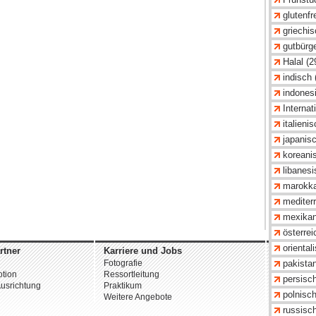
glutenfre
griechis
gutbürge
Halal (2
indisch 
indones
Internat
italieni
japanisc
koreani
libanesi
marokka
mediter
mexikan
österrei
oriental
rtner
Karriere und Jobs
Unterne
Fotografie
Über uns
pakistan
tion
Ressortleitung
Datenschu
persisch
usrichtung
Praktikum
AGB
polnisch
Weitere Angebote
Impressu
russisch