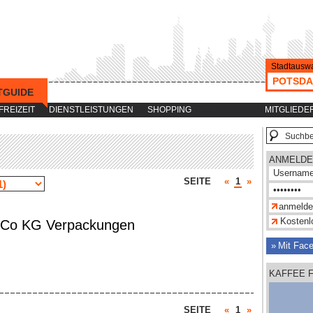
Stadtauswa
POTSD
TGUIDE
-->
FREIZEIT
DIENSTLEISTUNGEN
SHOPPING
MITGLIEDE
ANMELDE
SEITE
«
1
»
Kostenlo
 Co KG Verpackungen
Mit Fac
KAFFEE 
SEITE
«
1
»