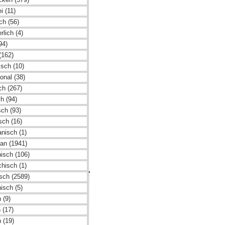
i (11)
ch (56)
rlich (4)
94)
(162)
isch (10)
ional (38)
sch (267)
h (94)
sch (93)
sch (16)
nisch (1)
ran (1941)
isch (106)
chisch (1)
isch (2589)
hmen
isch (5)
tz
 (9)
 (17)
m
 (19)