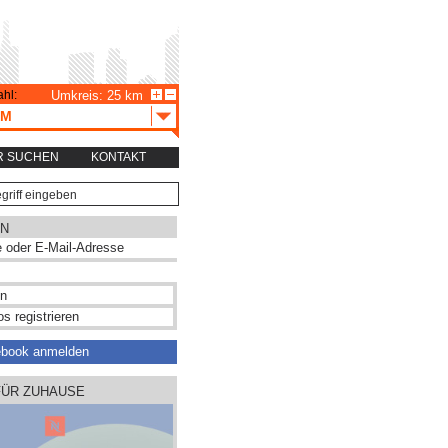
hl:
Umkreis: 25 km
AM
R SUCHEN
KONTAKT
N
s registrieren
ebook anmelden
FÜR ZUHAUSE