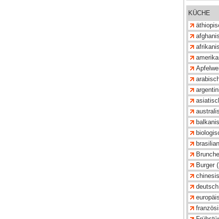
KÜCHE
äthiopis
afghanis
afrikani
amerika
Apfelwei
arabisch
argentin
asiatisc
australi
balkanis
biologis
brasilia
Brunche
Burger 
chinesis
deutsch
europäis
französi
Frühstü