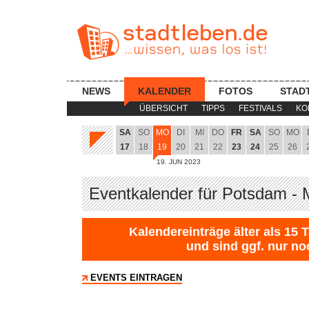
NEWS
KALENDER
FOTOS
STAD
ÜBERSICHT
TIPPS
FESTIVALS
KO
SA
SO
MO
DI
MI
DO
FR
SA
SO
MO
17
18
19
20
21
22
23
24
25
26
19. JUN 2023
Eventkalender für Potsdam - 
Kalendereinträge älter als 15 
und sind ggf. nur no
EVENTS EINTRAGEN