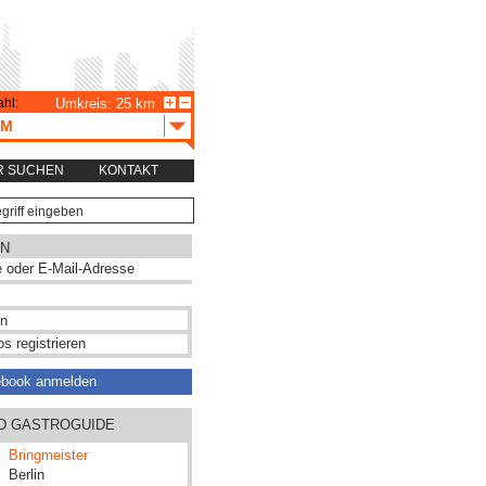
hl:
Umkreis: 25 km
AM
R SUCHEN
KONTAKT
N
s registrieren
ebook anmelden
ND GASTROGUIDE
Bringmeister
Berlin