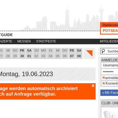
Stadtauswa
POTSD
TGUIDE
NZERTE
MESSEN
STADTFESTE
MITGLIEDE
DI
MI
DO
FR
SA
SO
MO
DI
MI
DO
FR
SA
27
28
29
30
01
02
03
04
05
06
07
08
ANMELDE
Montag, 19.06.2023
Kostenlo
Tage werden automatisch archiviert
Mit Fac
ch auf Anfrage verfügbar.
CLUB- U