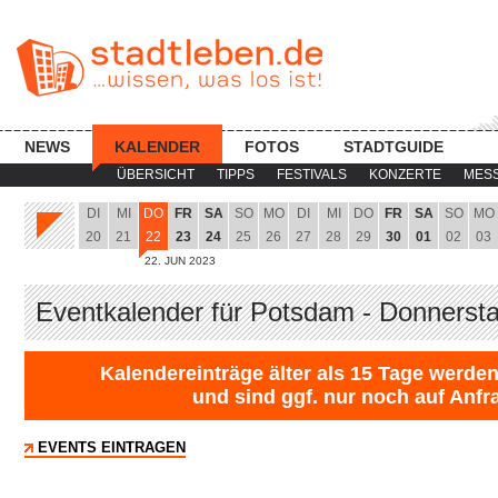
NEWS
KALENDER
FOTOS
STADTGUIDE
ÜBERSICHT
TIPPS
FESTIVALS
KONZERTE
MES
DI
MI
DO
FR
SA
SO
MO
DI
MI
DO
FR
SA
SO
MO
20
21
22
23
24
25
26
27
28
29
30
01
02
03
22. JUN 2023
Eventkalender für Potsdam - Donnerst
Kalendereinträge älter als 15 Tage werden
und sind ggf. nur noch auf Anfr
EVENTS EINTRAGEN