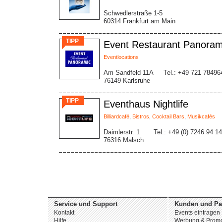
Schwedlerstraße 1-5
60314 Frankfurt am Main
TIPP
Event Restaurant Panoram
Eventlocations
Am Sandfeld 11A
Tel.: +49 721 78496
76149 Karlsruhe
TIPP
Eventhaus Nightlife
Billiardcafé
,
Bistros
,
Cocktail Bars
,
Musikcafés
Daimlerstr. 1
Tel.: +49 (0) 7246 94 1
76316 Malsch
Service und Support
Kunden und Pa
Kontakt
Events eintragen
Hilfe
Werbung & Promo