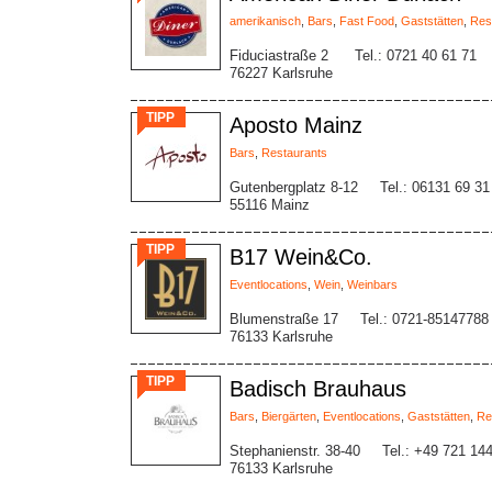
amerikanisch
,
Bars
,
Fast Food
,
Gaststätten
,
Res
Fiduciastraße 2
Tel.: 0721 40 61 71
76227 Karlsruhe
TIPP
Aposto Mainz
Bars
,
Restaurants
Gutenbergplatz 8-12
Tel.: 06131 69 31
55116 Mainz
TIPP
B17 Wein&Co.
Eventlocations
,
Wein
,
Weinbars
Blumenstraße 17
Tel.: 0721-85147788
76133 Karlsruhe
TIPP
Badisch Brauhaus
Bars
,
Biergärten
,
Eventlocations
,
Gaststätten
,
Re
Stephanienstr. 38-40
Tel.: +49 721 14
76133 Karlsruhe