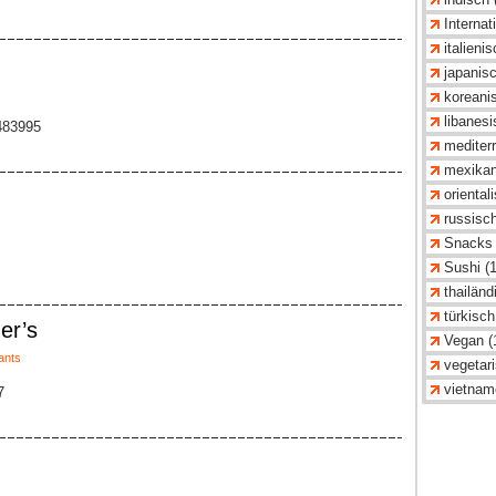
Internat
italieni
japanisc
koreanis
libanesi
483995
mediterr
mexikan
oriental
russisch
Snacks 
Sushi (1
thailänd
türkisch
er’s
Vegan (
ants
vegetari
vietnam
7