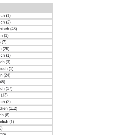
ch (1)
sch (2)
nisch (43)
n (1)
 (7)
h (29)
sch (1)
ch (3)
nisch (1)
n (24)
45)
ch (17)
 (13)
ch (2)
cken (112)
ch (8)
rlich (1)
5)
(29)