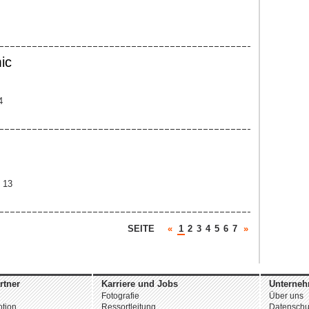
ic
4
4 13
SEITE
«
1
2
3
4
5
6
7
»
rtner
Karriere und Jobs
Unterne
Fotografie
Über uns
tion
Ressortleitung
Datenschu