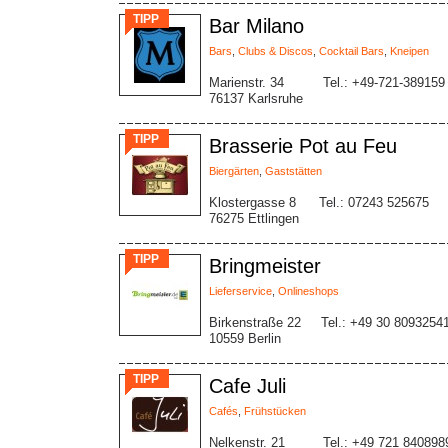
TIPP
Bar Milano
Bars
,
Clubs & Discos
,
Cocktail Bars
,
Kneipen
Marienstr. 34
Tel.: +49-721-389159
76137 Karlsruhe
TIPP
Brasserie Pot au Feu
Biergärten
,
Gaststätten
Klostergasse 8
Tel.: 07243 525675
76275 Ettlingen
TIPP
Bringmeister
Lieferservice
,
Onlineshops
Birkenstraße 22
Tel.: +49 30 8093254
10559 Berlin
TIPP
Cafe Juli
Cafés
,
Frühstücken
Nelkenstr. 21
Tel.: +49 721 840898