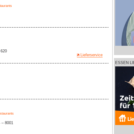
taurants
 620
Lieferservice
ESSEN L
staurants
4 – 8001