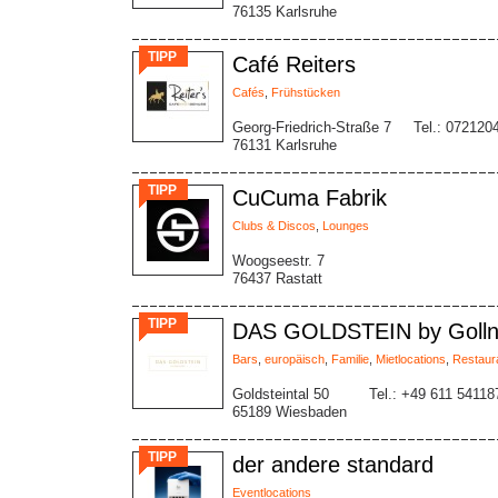
76135 Karlsruhe
TIPP
Café Reiters
Cafés
,
Frühstücken
Georg-Friedrich-Straße 7
Tel.: 072120
76131 Karlsruhe
TIPP
CuCuma Fabrik
Clubs & Discos
,
Lounges
Woogseestr. 7
76437 Rastatt
TIPP
DAS GOLDSTEIN by Golln
Bars
,
europäisch
,
Familie
,
Mietlocations
,
Restaur
Goldsteintal 50
Tel.: +49 611 54118
65189 Wiesbaden
TIPP
der andere standard
Eventlocations