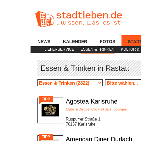
NEWS
KALENDER
FOTOS
STAD
LIEFERSERVICE
ESSEN & TRINKEN
KULTUR & 
Essen & Trinken in Rastatt
TIPP
Agostea Karlsruhe
Clubs & Discos
,
Cocktail Bars
,
Lounges
Rüppurrer Straße 1
76137 Karlsruhe
TIPP
American Diner Durlach