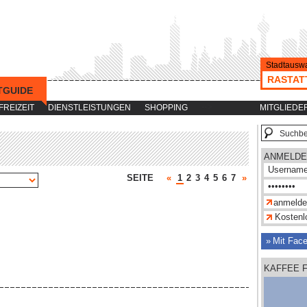
Stadtauswa
RASTAT
TGUIDE
-->
FREIZEIT
DIENSTLEISTUNGEN
SHOPPING
MITGLIEDE
ANMELDE
SEITE
«
1
2
3
4
5
6
7
»
Kostenlo
Mit Fac
KAFFEE 