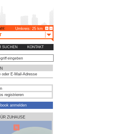
hl:
Umkreis: 25 km
T
R SUCHEN
KONTAKT
N
s registrieren
ebook anmelden
FÜR ZUHAUSE