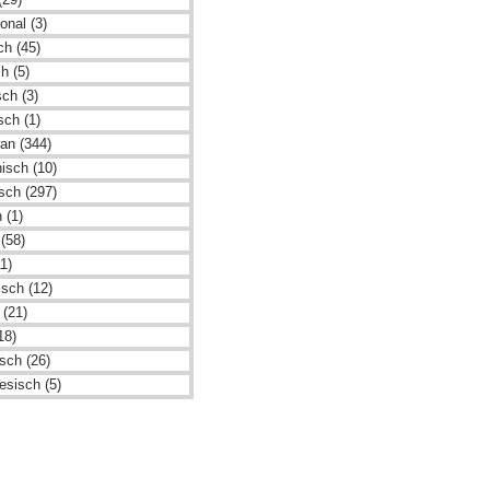
ional (3)
sch (45)
h (5)
ch (3)
sch (1)
an (344)
isch (10)
isch (297)
 (1)
(58)
1)
isch (12)
 (21)
18)
sch (26)
esisch (5)