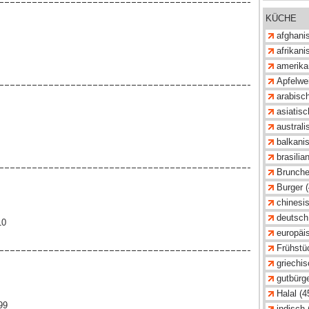
KÜCHE
afghanis
afrikani
amerika
Apfelwei
arabisch
asiatisc
australi
balkanis
brasilia
Brunche
Burger (
chinesis
deutsch
10
europäis
Frühstü
griechis
gutbürge
Halal (4
99
indisch 