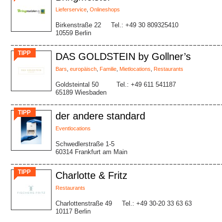
Lieferservice
,
Onlineshops
Birkenstraße 22
Tel.: +49 30 809325410
10559 Berlin
TIPP
DAS GOLDSTEIN by Gollner’s
Bars
,
europäisch
,
Familie
,
Mietlocations
,
Restaurants
Goldsteintal 50
Tel.: +49 611 541187
65189 Wiesbaden
TIPP
der andere standard
Eventlocations
Schwedlerstraße 1-5
60314 Frankfurt am Main
TIPP
Charlotte & Fritz
Restaurants
Charlottenstraße 49
Tel.: +49 30-20 33 63 63
10117 Berlin