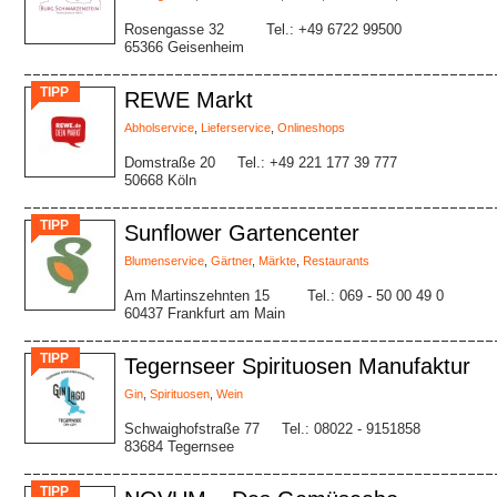
Rosengasse 32
Tel.: +49 6722 99500
65366 Geisenheim
TIPP
REWE Markt
Abholservice
,
Lieferservice
,
Onlineshops
Domstraße 20
Tel.: +49 221 177 39 777
50668 Köln
TIPP
Sunflower Gartencenter
Blumenservice
,
Gärtner
,
Märkte
,
Restaurants
Am Martinszehnten 15
Tel.: 069 - 50 00 49 0
60437 Frankfurt am Main
TIPP
Tegernseer Spirituosen Manufaktur
Gin
,
Spirituosen
,
Wein
Schwaighofstraße 77
Tel.: 08022 - 9151858
83684 Tegernsee
TIPP