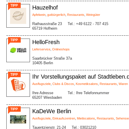
TIPP
Hauzelhof
Apfelwein
,
gutbürgerlich
,
Restaurants
,
Weingüter
Rathausstraße 23
Tel.: +49 6122 - 707 415
65719 Hofheim
TIPP
HelloFresh
Lieferservice
,
Onlineshops
Saarbrücker Straße 37a
10405 Berlin
TIPP
Ihr Vorstellungspaket auf Stadtleben.
Ausflugsziele
,
Clubs & Discos
,
Kosmetiksalons
,
Restaurants
,
Waren
Ihre Adresse
Tel.: Ihre Telefonnummer
65207 Wiesbaden
TIPP
KaDeWe Berlin
Ausflugsziele
,
Einkaufszentren
,
Mietlocations
,
Restaurants
,
Sehenswü
Tauentzienstr. 21-24
Tel.: 03021210