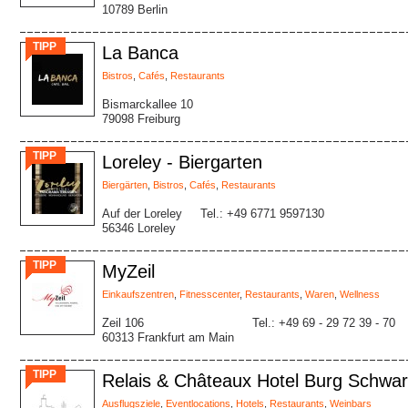
10789 Berlin
TIPP
La Banca
Bistros
,
Cafés
,
Restaurants
Bismarckallee 10
79098 Freiburg
TIPP
Loreley - Biergarten
Biergärten
,
Bistros
,
Cafés
,
Restaurants
Auf der Loreley
Tel.: +49 6771 9597130
56346 Loreley
TIPP
MyZeil
Einkaufszentren
,
Fitnesscenter
,
Restaurants
,
Waren
,
Wellness
Zeil 106
Tel.: +49 69 - 29 72 39 - 70
60313 Frankfurt am Main
TIPP
Relais & Châteaux Hotel Burg Schwar
Ausflugsziele
,
Eventlocations
,
Hotels
,
Restaurants
,
Weinbars