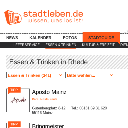
NEWS
KALENDER
FOTOS
STADTGUIDE
LIEFERSERVICE
ESSEN & TRINKEN
KULTUR & FREIZEIT
DIE
Essen & Trinken in Rhede
TIPP
Aposto Mainz
Bars
,
Restaurants
Gutenbergplatz 8-12
Tel.: 06131 69 31 620
55116 Mainz
TIPP
Bringmeister