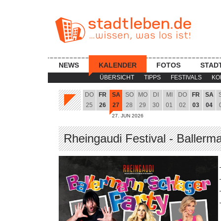
NEWS
KALENDER
FOTOS
STAD
ÜBERSICHT
TIPPS
FESTIVALS
KO
DO
FR
SA
SO
MO
DI
MI
DO
FR
SA
25
26
27
28
29
30
01
02
03
04
27. JUN 2026
Rheingaudi Festival - Ballerm