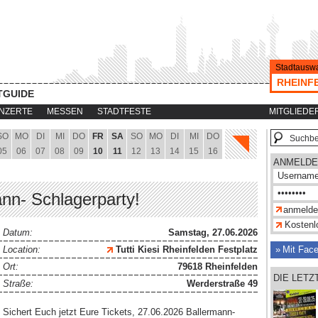
Stadtauswa
RHEINF
TGUIDE
NZERTE
MESSEN
STADTFESTE
MITGLIEDE
SO
MO
DI
MI
DO
FR
SA
SO
MO
DI
MI
DO
05
06
07
08
09
10
11
12
13
14
15
16
ANMELDE
ann- Schlagerparty!
Kostenlo
Datum:
Samstag, 27.06.2026
Location:
Tutti Kiesi Rheinfelden Festplatz
Mit Fac
Ort:
79618 Rheinfelden
DIE LET
Straße:
Werderstraße 49
Sichert Euch jetzt Eure Tickets, 27.06.2026 Ballermann-